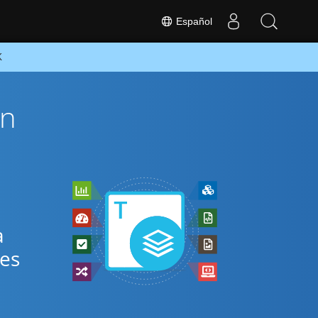
Español
K
ón
a
res