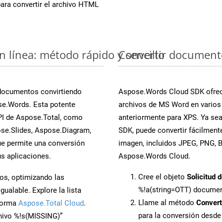
ara convertir el archivo HTML
 línea: método rápido y sencillo
Convertir document
 documentos convirtiendo
Aspose.Words Cloud SDK ofrece
se.Words. Esta potente
archivos de MS Word en varios
PI de Aspose.Total, como
anteriormente para XPS. Ya sea
se.Slides, Aspose.Diagram,
SDK, puede convertir fácilmen
e permite una conversión
imagen, incluidos JPEG, PNG, BM
s aplicaciones.
Aspose.Words Cloud.
Cree el objeto
Solicitud 
os, optimizando las
%!a(string=OTT) docume
ualable. Explore la lista
Llame al método
Conver
aforma
Aspose.Total Cloud
.
para la conversión desd
chivo %!s(MISSING)”