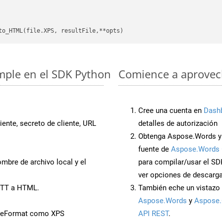
imple en el SDK Python
Comience a aprovech
Cree una cuenta en
Dash
iente, secreto de cliente, URL
detalles de autorización
Obtenga Aspose.Words y 
fuente de
Aspose.Words 
mbre de archivo local y el
para compilar/usar el SD
ver opciones de descarga
OTT a HTML.
También eche un vistazo 
Aspose.Words
y
Aspose.
veFormat como XPS
API REST
.