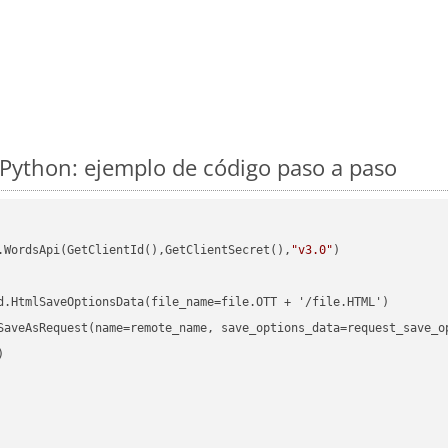
Python: ejemplo de código paso a paso
.WordsApi(GetClientId(),GetClientSecret(),
"v3.0"
)

d.HtmlSaveOptionsData(file_name=file.OTT + '/file.HTML')

SaveAsRequest(name=remote_name, save_options_data=request_save_op

