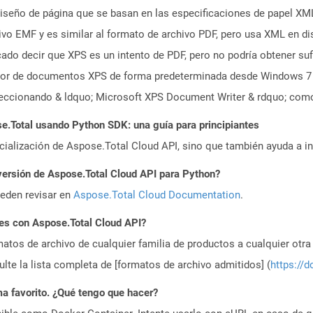
iseño de página que se basan en las especificaciones de papel XM
o EMF y es similar al formato de archivo PDF, pero usa XML en di
cado decir que XPS es un intento de PDF, pero no podría obtener s
itor de documentos XPS de forma predeterminada desde Windows 7 e
leccionando & ldquo; Microsoft XPS Document Writer & rdquo; com
.Total usando Python SDK: una guía para principiantes
icialización de Aspose.Total Cloud API, sino que también ayuda a in
versión de Aspose.Total Cloud API para Python?
ueden revisar en
Aspose.Total Cloud Documentation
.
es con Aspose.Total Cloud API?
atos de archivo de cualquier familia de productos a cualquier otr
te la lista completa de [formatos de archivo admitidos] (
https://d
a favorito. ¿Qué tengo que hacer?