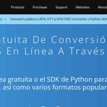
Products
Purchase
Support
Websites
About
on
Convertir palabra a XPS, OTT a XPS FREE Converter o Python SD
atuita De Conversi
 En Línea A Través
ínea gratuita o el SDK de Python par
, así como varios formatos popula