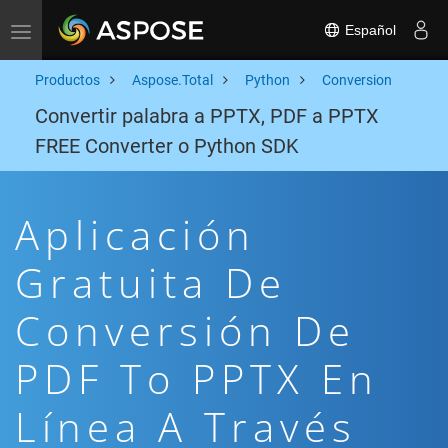
Español
Toggle navigation
Productos
Aspose.Total
Python
Conversion
Convertir palabra a PPTX, PDF a PPTX
FREE Converter o Python SDK
Aplicación
Gratuita De
Conversión De
PDF To PPTX En
Línea A Través