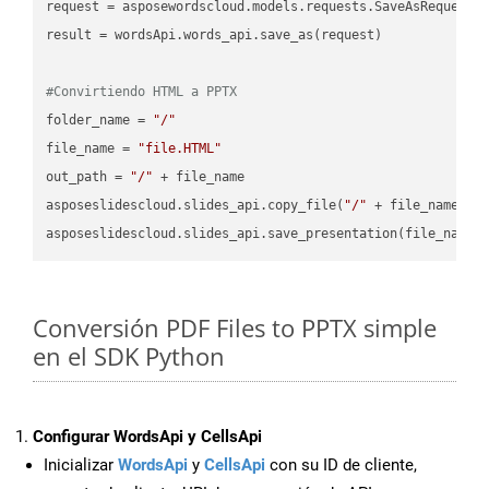
request = asposewordscloud.models.requests.SaveAsRequest(n
result = wordsApi.words_api.save_as(request)

#Convirtiendo HTML a PPTX
folder_name = 
"/"
file_name = 
"file.HTML"
out_path = 
"/"
 + file_name

asposeslidescloud.slides_api.copy_file(
"/"
 + file_name, f
asposeslidescloud.slides_api.save_presentation(file_name,
Conversión PDF Files to PPTX simple
en el SDK Python
Configurar WordsApi y CellsApi
Inicializar
WordsApi
y
CellsApi
con su ID de cliente,