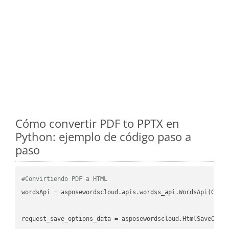
Cómo convertir PDF to PPTX en
Python: ejemplo de código paso a
paso
#Convirtiendo PDF a HTML
wordsApi = asposewordscloud.apis.wordss_api.WordsApi(GetC
request_save_options_data = asposewordscloud.HtmlSaveOptio