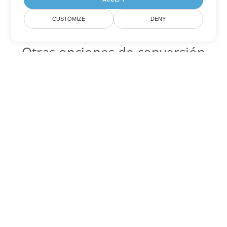
CUSTOMIZE
DENY
Otras opciones de conversión
de Word
PDF Código para convertir DOC
DOC:
Microsoft Word Binary Format
PDF Código para convertir DOT
DOT:
Microsoft Word Template Files
PDF Código para convertir DOCX
DOCX:
Office 2007+ Word Document
PDF Código para convertir DOCM