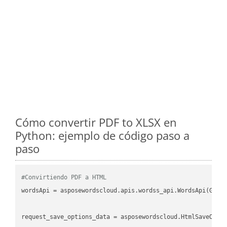
Cómo convertir PDF to XLSX en
Python: ejemplo de código paso a
paso
#Convirtiendo PDF a HTML
wordsApi
 = asposewordscloud.apis.wordss_api.WordsApi(GetC
request_save_options_data
 = asposewordscloud.HtmlSaveOpti