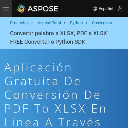
Español
Toggle navigation
Productos
Aspose.Total
Python
Conversion
Convertir palabra a XLSX, PDF a XLSX
FREE Converter o Python SDK
Aplicación
Gratuita De
Conversión De
PDF To XLSX En
Línea A Través