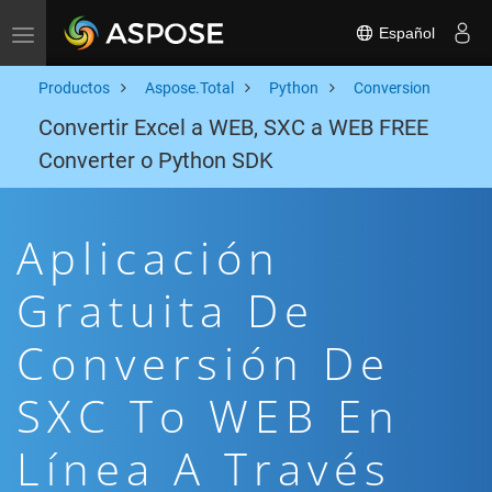
Español
Toggle navigation
Productos
Aspose.Total
Python
Conversion
Convertir Excel a WEB, SXC a WEB FREE
Converter o Python SDK
Aplicación
Gratuita De
Conversión De
SXC To WEB En
Línea A Través