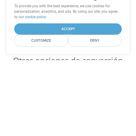
To provide you with the best experience, we use cookies for
personalization, analytics, and ads. By using our site, you agree
to
our cookie policy
.
ACCEPT
CUSTOMIZE
DENY
Otras opciones de conversión
de Excel
SXC Código para convertir DOC
DOC:
Microsoft Word Binary Format
SXC Código para convertir DOT
DOT:
Microsoft Word Template Files
SXC Código para convertir DOCX