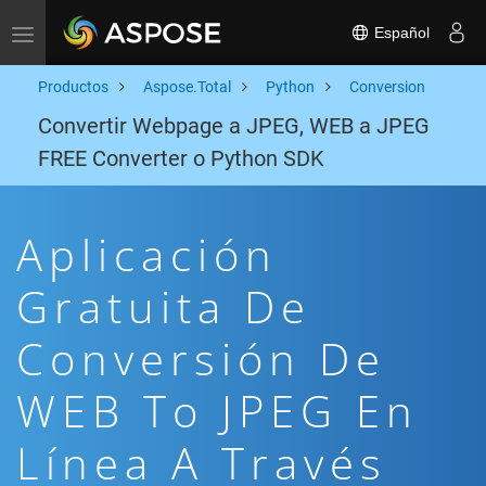
Español
Toggle navigation
Productos
Aspose.Total
Python
Conversion
Convertir Webpage a JPEG, WEB a JPEG
FREE Converter o Python SDK
Aplicación
Gratuita De
Conversión De
WEB To JPEG En
Línea A Través