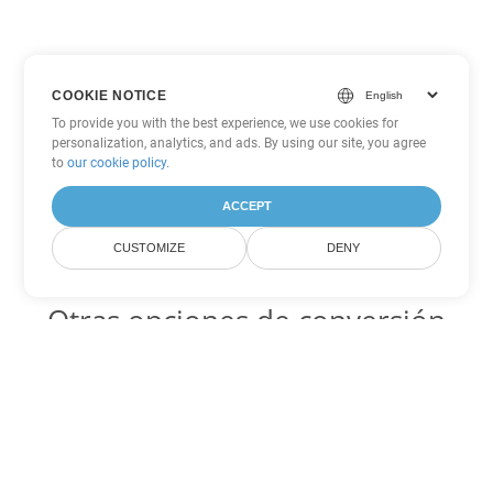
COOKIE NOTICE
To provide you with the best experience, we use cookies for
personalization, analytics, and ads. By using our site, you agree
to
our cookie policy
.
ACCEPT
CUSTOMIZE
DENY
Otras opciones de conversión
de PDF
WEB Código para convertir DOC
DOC:
Microsoft Word Binary Format