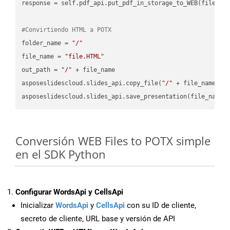
response = self.pdf_api.put_pdf_in_storage_to_WEB(file.HTM
#Convirtiendo HTML a POTX
folder_name = 
"/"
file_name = 
"file.HTML"
out_path = 
"/"
 + file_name

asposeslidescloud.slides_api.copy_file(
"/"
 + file_name, f
asposeslidescloud.slides_api.save_presentation(file_name,
Conversión WEB Files to POTX simple
en el SDK Python
Configurar WordsApi y CellsApi
Inicializar
WordsApi
y
CellsApi
con su ID de cliente,
secreto de cliente, URL base y versión de API