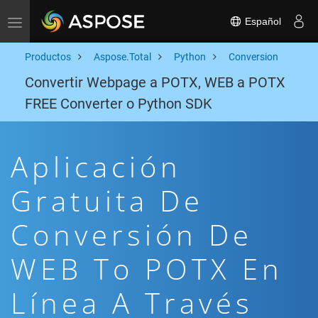
Español
Toggle navigation
Productos
Aspose.Total
Python
Conversion
Convertir Webpage a POTX, WEB a POTX
FREE Converter o Python SDK
Aplicación
Gratuita De
Conversión De
WEB To POTX En
Línea A Través