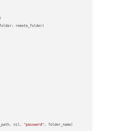


older: remote_folder)   

_path, nil, 
"password"
, folder_name)
