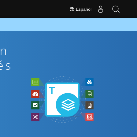
Español
ón
és