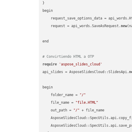
}

begin

    request_save_options_data = api_words.H
    request = api_words.SaveAsRequest.
new
(n
end

# Convirtiendo HTML a OTP
require
'aspose_slides_cloud'
api_slides = AsposeSlidesCloud::SlidesApi.
n
begin

    folder_name = 
"/"
    file_name = 
"file.HTML"
    out_path = 
"/"
 + file_name

    AsposeSlidesCloud::SpecUtils.api.copy_f
    AsposeSlidesCloud::SpecUtils.api.save_p