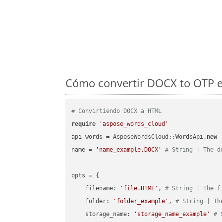
Cómo convertir DOCX to OTP e
# Convirtiendo DOCX a HTML
require
'aspose_words_cloud'
api_words = AsposeWordsCloud::WordsApi.
new
name = 
'name_example.DOCX'
# String | The d
opts = { 

    filename: 
'file.HTML'
, 
# String | The f
    folder: 
'folder_example'
, 
# String | Th
    storage_name: 
'storage_name_example'
# 