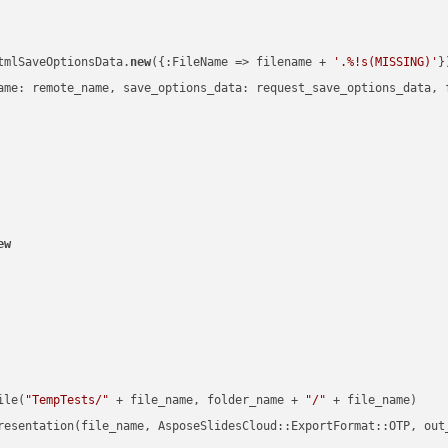
tmlSaveOptionsData.
new
({:FileName => filename + 
'.%!s(MISSING)'
})
ame: remote_name, save_options_data: request_save_options_data, f
ew
ile(
"TempTests/"
 + file_name, folder_name + 
"/"
 + file_name)

resentation(file_name, AsposeSlidesCloud::ExportFormat::OTP, out