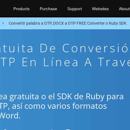
Products
Purchase
Support
Websites
About
Convertir palabra a OTP, DOCX a OTP FREE Converter o Ruby SDK
atuita De Conversi
TP En Línea A Trav
ínea gratuita o el SDK de Ruby para
TP, así como varios formatos
Word.