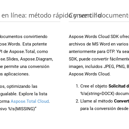
en línea: método rápido y sencillo
Convertir document
 documentos convirtiendo
Aspose.Words Cloud SDK ofrece
ose.Words. Esta potente
archivos de MS Word en varios
PI de Aspose.Total, como
anteriormente para OTP. Ya sea
se.Slides, Aspose.Diagram,
SDK, puede convertir fácilmen
e permite una conversión
imagen, incluidos JPEG, PNG, BM
s aplicaciones.
Aspose.Words Cloud.
Cree el objeto
Solicitud 
os, optimizando las
%!a(string=DOCX) docum
ualable. Explore la lista
Llame al método
Conver
aforma
Aspose.Total Cloud
.
para la conversión desd
chivo %!s(MISSING)”