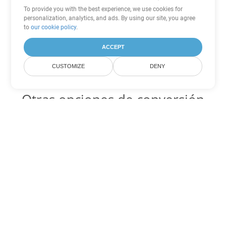
To provide you with the best experience, we use cookies for
personalization, analytics, and ads. By using our site, you agree
to
our cookie policy
.
ACCEPT
CUSTOMIZE
DENY
Otras opciones de conversión
de Word
DOCX Código para convertir DOC
DOC:
Microsoft Word Binary Format
DOCX Código para convertir DOT
DOT:
Microsoft Word Template Files
DOCX Código para convertir DOCM