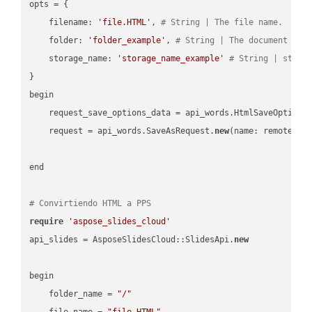
opts = { 

    filename: 
'file.HTML'
, 
# String | The file name.
    folder: 
'folder_example'
, 
# String | The document fol
    storage_name: 
'storage_name_example'
# String | stora
}

begin

    request_save_options_data = api_words.HtmlSaveOptions
    request = api_words.SaveAsRequest.
new
(name: remote_nam
end

# Convirtiendo HTML a PPS
require
'aspose_slides_cloud'
api_slides = AsposeSlidesCloud::SlidesApi.
new
begin

    folder_name = 
"/"
    file_name = 
"file.HTML"