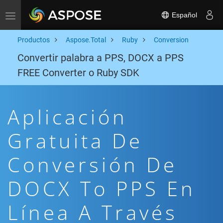
Español
Toggle navigation
Productos
Aspose.Total
Ruby
Conversion
Convertir palabra a PPS, DOCX a PPS
FREE Converter o Ruby SDK
Aplicación
Gratuita De
Conversión De
DOCX To PPS En
Línea A Través