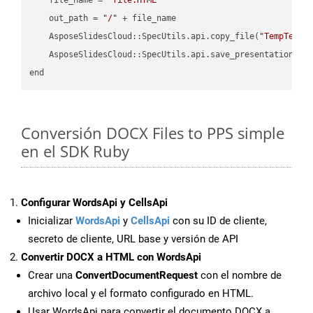
    out_path = 
"/"
 + file_name

    AsposeSlidesCloud::SpecUtils.api.copy_file(
"TempTests
    AsposeSlidesCloud::SpecUtils.api.save_presentation(fi
Conversión DOCX Files to PPS simple
en el SDK Ruby
Configurar WordsApi y CellsApi
Inicializar
WordsApi
y
CellsApi
con su ID de cliente,
secreto de cliente, URL base y versión de API
Convertir DOCX a HTML con WordsApi
Crear una
ConvertDocumentRequest
con el nombre de
archivo local y el formato configurado en HTML.
Usar WordsApi para convertir el documento DOCX a