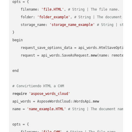
opts = { 

    filename: 
'file.HTML'
, 
# String | The file name.
    folder: 
'folder_example'
, 
# String | The document fol
    storage_name: 
'storage_name_example'
# String | stora
}

begin

    request_save_options_data = api_words.HtmlSaveOptions
    request = api_words.SaveAsRequest.
new
(name: remote_nam
end

# Convirtiendo HTML a CHM
require
'aspose_words_cloud'
api_words = AsposeWordsCloud::WordsApi.
new
name = 
'name_example.HTML'
# String | The document name.
opts = { 

    filename: 
'file.CHM'
, 
# String | The file name.