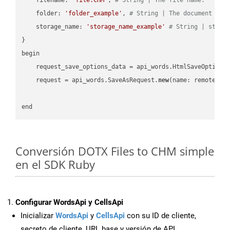
    folder: 
'folder_example'
, 
# String | The document fol
    storage_name: 
'storage_name_example'
# String | stora
}

begin

    request_save_options_data = api_words.HtmlSaveOptions
    request = api_words.SaveAsRequest.
new
(name: remote_nam
Conversión DOTX Files to CHM simple
en el SDK Ruby
Configurar WordsApi y CellsApi
Inicializar
WordsApi
y
CellsApi
con su ID de cliente,
secreto de cliente, URL base y versión de API