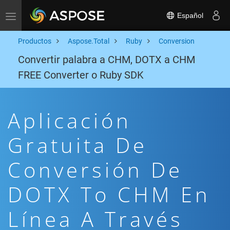
Español
Toggle navigation
Productos
Aspose.Total
Ruby
Conversion
Convertir palabra a CHM, DOTX a CHM
FREE Converter o Ruby SDK
Aplicación
Gratuita De
Conversión De
DOTX To CHM En
Línea A Través