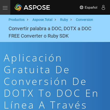
Español
Toggle navigation
Productos
Aspose.Total
Ruby
Conversion
Convertir palabra a DOC, DOTX a DOC
FREE Converter o Ruby SDK
Aplicación
Gratuita De
Conversión De
DOTX To DOC En
Línea A Través