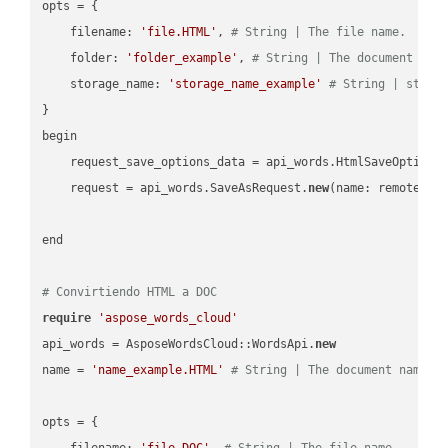
opts = { 

    filename: 
'file.HTML'
, 
# String | The file name.
    folder: 
'folder_example'
, 
# String | The document fol
    storage_name: 
'storage_name_example'
# String | stora
}

begin

    request_save_options_data = api_words.HtmlSaveOptions
    request = api_words.SaveAsRequest.
new
(name: remote_nam
end

# Convirtiendo HTML a DOC
require
'aspose_words_cloud'
api_words = AsposeWordsCloud::WordsApi.
new
name = 
'name_example.HTML'
# String | The document name.
opts = { 

    filename: 
'file.DOC'
, 
# String | The file name.