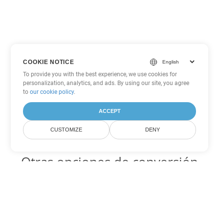
COOKIE NOTICE
To provide you with the best experience, we use cookies for
personalization, analytics, and ads. By using our site, you agree
to
our cookie policy
.
ACCEPT
CUSTOMIZE
DENY
Otras opciones de conversión
de Word
DOTX Código para convertir DOC
DOC:
Microsoft Word Binary Format