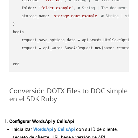
    folder: 
'folder_example'
, 
# String | The document fol
    storage_name: 
'storage_name_example'
# String | stora
}

begin

    request_save_options_data = api_words.HtmlSaveOptions
    request = api_words.SaveAsRequest.
new
(name: remote_nam
Conversión DOTX Files to DOC simple
en el SDK Ruby
Configurar WordsApi y CellsApi
Inicializar
WordsApi
y
CellsApi
con su ID de cliente,
secreto de cliente, URL base y versión de API