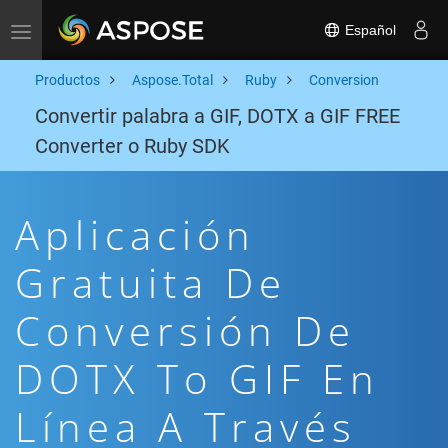
Español
Toggle navigation
Productos
Aspose.Total
Ruby
Conversion
Convertir palabra a GIF, DOTX a GIF FREE
Converter o Ruby SDK
Aplicación
Gratuita De
Conversión De
DOTX To GIF En
Línea A Través