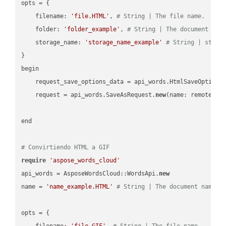
opts = { 

    filename: 
'file.HTML'
, 
# String | The file name.
    folder: 
'folder_example'
, 
# String | The document fol
    storage_name: 
'storage_name_example'
# String | stora
}

begin

    request_save_options_data = api_words.HtmlSaveOptions
    request = api_words.SaveAsRequest.
new
(name: remote_nam
end

# Convirtiendo HTML a GIF
require
'aspose_words_cloud'
api_words = AsposeWordsCloud::WordsApi.
new
name = 
'name_example.HTML'
# String | The document name.
opts = { 

    filename: 
'file.GIF'
, 
# String | The file name.