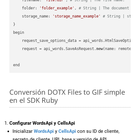
    folder: 
'folder_example'
, 
# String | The document fol
    storage_name: 
'storage_name_example'
# String | stora
}

begin

    request_save_options_data = api_words.HtmlSaveOptions
    request = api_words.SaveAsRequest.
new
(name: remote_nam
Conversión DOTX Files to GIF simple
en el SDK Ruby
Configurar WordsApi y CellsApi
Inicializar
WordsApi
y
CellsApi
con su ID de cliente,
secreto de cliente, URL base y versión de API