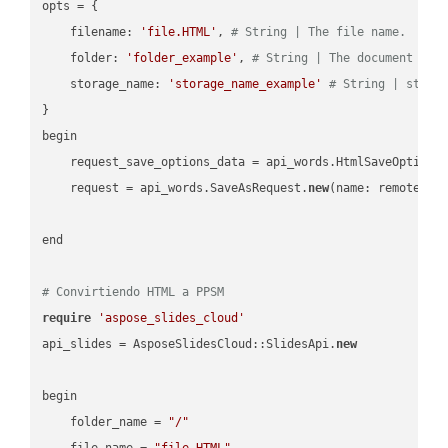
opts = { 

    filename: 
'file.HTML'
, 
# String | The file name.
    folder: 
'folder_example'
, 
# String | The document fol
    storage_name: 
'storage_name_example'
# String | stora
}

begin

    request_save_options_data = api_words.HtmlSaveOptions
    request = api_words.SaveAsRequest.
new
(name: remote_nam
end

# Convirtiendo HTML a PPSM
require
'aspose_slides_cloud'
api_slides = AsposeSlidesCloud::SlidesApi.
new
begin

    folder_name = 
"/"
    file_name = 
"file.HTML"