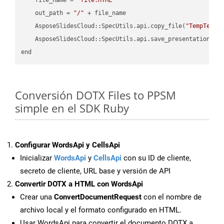
    out_path = 
"/"
 + file_name

    AsposeSlidesCloud::SpecUtils.api.copy_file(
"TempTests
    AsposeSlidesCloud::SpecUtils.api.save_presentation(fi
Conversión DOTX Files to PPSM
simple en el SDK Ruby
Configurar WordsApi y CellsApi
Inicializar
WordsApi
y
CellsApi
con su ID de cliente,
secreto de cliente, URL base y versión de API
Convertir DOTX a HTML con WordsApi
Crear una
ConvertDocumentRequest
con el nombre de
archivo local y el formato configurado en HTML.
Usar WordsApi para convertir el documento DOTX a