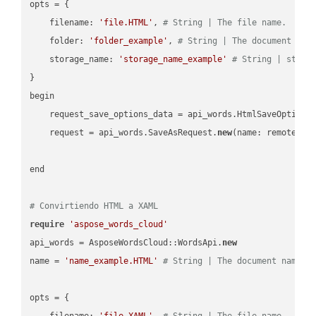
opts = { 

    filename: 
'file.HTML'
, 
# String | The file name.
    folder: 
'folder_example'
, 
# String | The document fol
    storage_name: 
'storage_name_example'
# String | stora
}

begin

    request_save_options_data = api_words.HtmlSaveOptions
    request = api_words.SaveAsRequest.
new
(name: remote_nam
end

# Convirtiendo HTML a XAML
require
'aspose_words_cloud'
api_words = AsposeWordsCloud::WordsApi.
new
name = 
'name_example.HTML'
# String | The document name.
opts = { 

    filename: 
'file.XAML'
, 
# String | The file name.