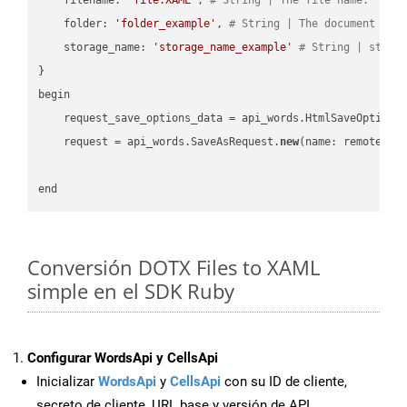
    folder: 
'folder_example'
, 
# String | The document fol
    storage_name: 
'storage_name_example'
# String | stora
}

begin

    request_save_options_data = api_words.HtmlSaveOptions
    request = api_words.SaveAsRequest.
new
(name: remote_nam
Conversión DOTX Files to XAML
simple en el SDK Ruby
Configurar WordsApi y CellsApi
Inicializar
WordsApi
y
CellsApi
con su ID de cliente,
secreto de cliente, URL base y versión de API