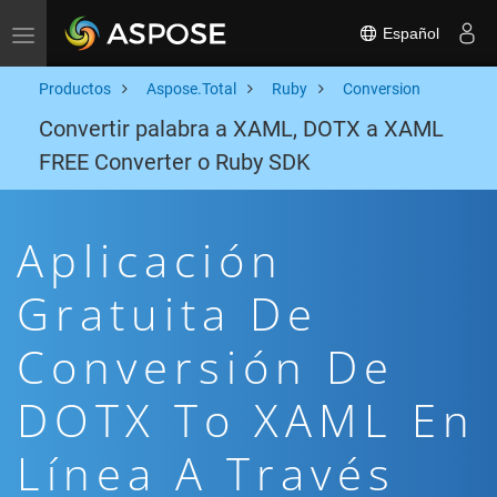
Español
Toggle navigation
Productos
Aspose.Total
Ruby
Conversion
Convertir palabra a XAML, DOTX a XAML
FREE Converter o Ruby SDK
Aplicación
Gratuita De
Conversión De
DOTX To XAML En
Línea A Través