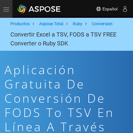
Español
Toggle navigation
Productos
Aspose.Total
Ruby
Conversion
Convertir Excel a TSV, FODS a TSV FREE
Converter o Ruby SDK
Aplicación
Gratuita De
Conversión De
FODS To TSV En
Línea A Través