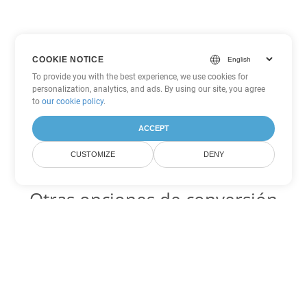
COOKIE NOTICE
To provide you with the best experience, we use cookies for
personalization, analytics, and ads. By using our site, you agree
to
our cookie policy
.
ACCEPT
CUSTOMIZE
DENY
Otras opciones de conversión
de Excel
FODS Código para convertir DOC
DOC:
Microsoft Word Binary Format