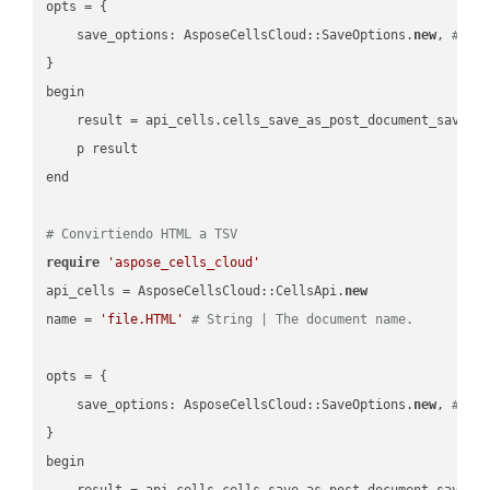
opts = { 

    save_options: AsposeCellsCloud::SaveOptions.
new
, 
# Sa
}

begin

    result = api_cells.cells_save_as_post_document_save_a
    p result

end

# Convirtiendo HTML a TSV
require
'aspose_cells_cloud'
api_cells = AsposeCellsCloud::CellsApi.
new
name = 
'file.HTML'
# String | The document name.
opts = { 

    save_options: AsposeCellsCloud::SaveOptions.
new
, 
# Sa
}

begin

    result = api_cells.cells_save_as_post_document_save_a