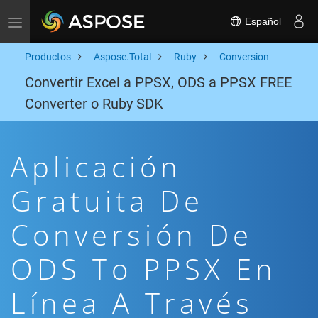
Español
Toggle navigation
Productos
Aspose.Total
Ruby
Conversion
Convertir Excel a PPSX, ODS a PPSX FREE
Converter o Ruby SDK
Aplicación
Gratuita De
Conversión De
ODS To PPSX En
Línea A Través