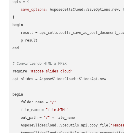
opts = { 

save_options:
 AsposeCellsCloud::SaveOptions.new, 
# Sa
begin
    result = api_cells.cells_save_as_post_document_save_a
end
# Convirtiendo HTML a PPSX
require
'aspose_slides_cloud'
api_slides = AsposeSlidesCloud::SlidesApi.new

begin
    folder_name = 
"/"
    file_name = 
"file.HTML"
    out_path = 
"/"
 + file_name

    AsposeSlidesCloud::SpecUtils.api.copy_file(
"TempTests
    AsposeSlidesCloud::SpecUtils.api.save_presentation(fi