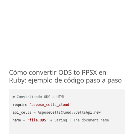
Cómo convertir ODS to PPSX en
Ruby: ejemplo de código paso a paso
# Convirtiendo ODS a HTML
require
'aspose_cells_cloud'
api_cells = AsposeCellsCloud::CellsApi.new

name = 
'file.ODS'
# String | The document name.