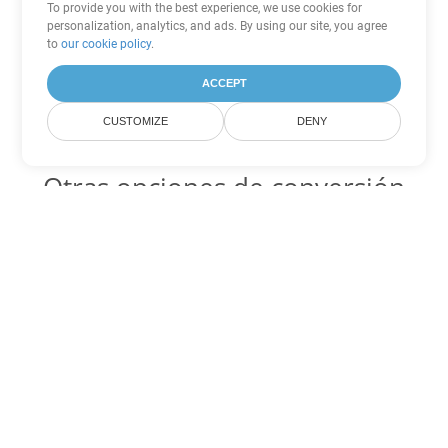
To provide you with the best experience, we use cookies for
personalization, analytics, and ads. By using our site, you agree
to
our cookie policy
.
ACCEPT
CUSTOMIZE
DENY
Otras opciones de conversión
de Word
OTT Código para convertir DOC
DOC:
Microsoft Word Binary Format
OTT Código para convertir DOT
DOT:
Microsoft Word Template Files
OTT Código para convertir DOCX