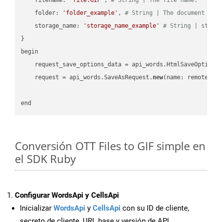
    folder: 
'folder_example'
, 
# String | The document fol
    storage_name: 
'storage_name_example'
# String | stora
}

begin

    request_save_options_data = api_words.HtmlSaveOptions
    request = api_words.SaveAsRequest.
new
(name: remote_nam
Conversión OTT Files to GIF simple en
el SDK Ruby
Configurar WordsApi y CellsApi
Inicializar
WordsApi
y
CellsApi
con su ID de cliente,
secreto de cliente, URL base y versión de API