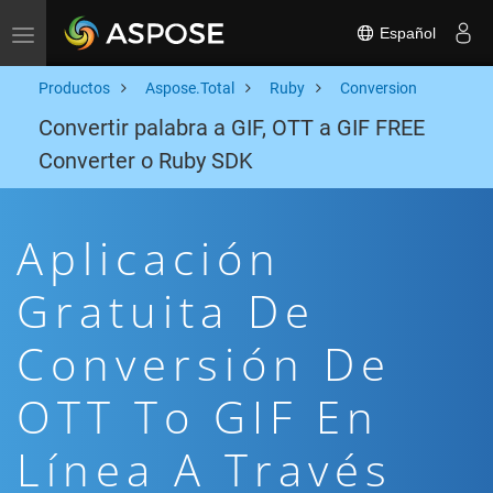
Español
Toggle navigation
Productos
Aspose.Total
Ruby
Conversion
Convertir palabra a GIF, OTT a GIF FREE
Converter o Ruby SDK
Aplicación
Gratuita De
Conversión De
OTT To GIF En
Línea A Través