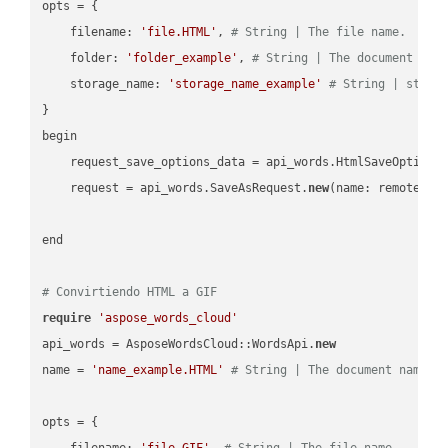
opts = { 

    filename: 
'file.HTML'
, 
# String | The file name.
    folder: 
'folder_example'
, 
# String | The document fol
    storage_name: 
'storage_name_example'
# String | stora
}

begin

    request_save_options_data = api_words.HtmlSaveOptions
    request = api_words.SaveAsRequest.
new
(name: remote_nam
end

# Convirtiendo HTML a GIF
require
'aspose_words_cloud'
api_words = AsposeWordsCloud::WordsApi.
new
name = 
'name_example.HTML'
# String | The document name.
opts = { 

    filename: 
'file.GIF'
, 
# String | The file name.