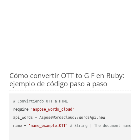
Cómo convertir OTT to GIF en Ruby:
ejemplo de código paso a paso
# Convirtiendo OTT a HTML
require
'aspose_words_cloud'
api_words = AsposeWordsCloud::WordsApi.
new
name = 
'name_example.OTT'
# String | The document name.