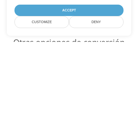
ACCEPT
CUSTOMIZE
DENY
Otras opciones de conversión
de Word
OTT Código para convertir DOC
DOC:
Microsoft Word Binary Format
OTT Código para convertir DOT
DOT:
Microsoft Word Template Files
OTT Código para convertir DOCX
DOCX:
Office 2007+ Word Document