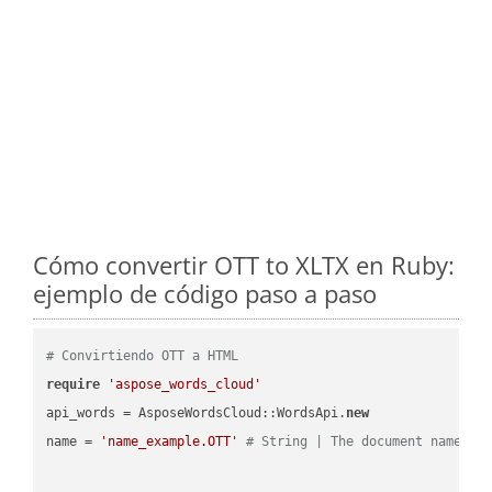
Cómo convertir OTT to XLTX en Ruby:
ejemplo de código paso a paso
# Convirtiendo OTT a HTML
require
'aspose_words_cloud'
api_words = AsposeWordsCloud::WordsApi.
new
name = 
'name_example.OTT'
# String | The document name.