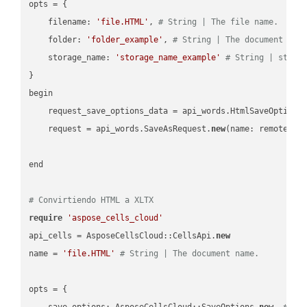
opts = { 

    filename: 
'file.HTML'
, 
# String | The file name.
    folder: 
'folder_example'
, 
# String | The document fol
    storage_name: 
'storage_name_example'
# String | stora
}

begin

    request_save_options_data = api_words.HtmlSaveOptions
    request = api_words.SaveAsRequest.
new
(name: remote_nam
end

# Convirtiendo HTML a XLTX
require
'aspose_cells_cloud'
api_cells = AsposeCellsCloud::CellsApi.
new
name = 
'file.HTML'
# String | The document name.
opts = { 

    save_options: AsposeCellsCloud::SaveOptions.
new
, 
# Sa