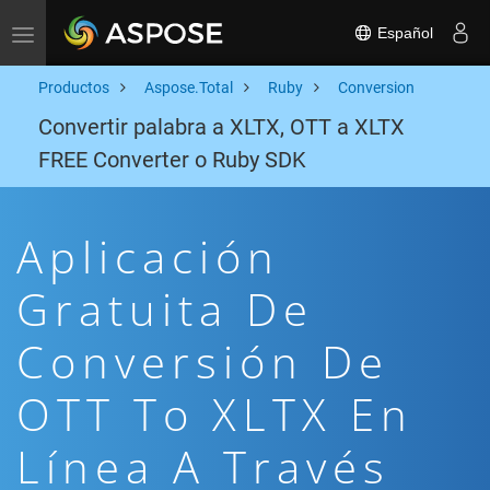
Español
Toggle navigation
Productos
Aspose.Total
Ruby
Conversion
Convertir palabra a XLTX, OTT a XLTX
FREE Converter o Ruby SDK
Aplicación
Gratuita De
Conversión De
OTT To XLTX En
Línea A Través