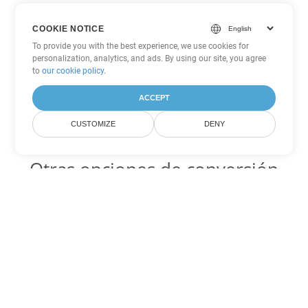
COOKIE NOTICE
To provide you with the best experience, we use cookies for
personalization, analytics, and ads. By using our site, you agree
to
our cookie policy
.
ACCEPT
CUSTOMIZE
DENY
Otras opciones de conversión
de PowerPoint
PPSM Código para convertir DOC
DOC:
Microsoft Word Binary Format
PPSM Código para convertir DOT
DOT:
Microsoft Word Template Files