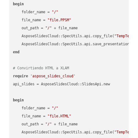
begin
    folder_name = 
"/"
    file_name = 
"file.PPSM"
    out_path = 
"/"
 + file_name

    AsposeSlidesCloud::SpecUtils.api.copy_file(
"TempTests
    AsposeSlidesCloud::SpecUtils.api.save_presentation(fi
end
# Convirtiendo HTML a XLAM
require
'aspose_slides_cloud'
api_slides = AsposeSlidesCloud::SlidesApi.new

begin
    folder_name = 
"/"
    file_name = 
"file.HTML"
    out_path = 
"/"
 + file_name

    AsposeSlidesCloud::SpecUtils.api.copy_file(
"TempTests