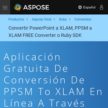
Español
Toggle navigation
Productos
Aspose.Total
Ruby
Conversion
Convertir PowerPoint a XLAM, PPSM a
XLAM FREE Converter o Ruby SDK
Aplicación
Gratuita De
Conversión De
PPSM To XLAM En
Línea A Través