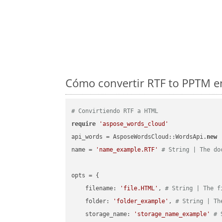
Cómo convertir RTF to PPTM en
# Convirtiendo RTF a HTML
require
'aspose_words_cloud'
api_words = AsposeWordsCloud::WordsApi.
new
name = 
'name_example.RTF'
# String | The do
opts = { 

    filename: 
'file.HTML'
, 
# String | The f
    folder: 
'folder_example'
, 
# String | Th
    storage_name: 
'storage_name_example'
# 