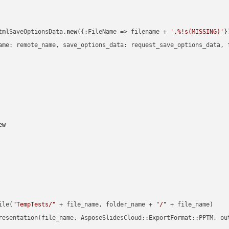
tmlSaveOptionsData.
new
({:FileName => filename + 
'.%!s(MISSING)'
})
ame: remote_name, save_options_data: request_save_options_data, f
ew
ile(
"TempTests/"
 + file_name, folder_name + 
"/"
 + file_name)

resentation(file_name, AsposeSlidesCloud::ExportFormat::PPTM, ou