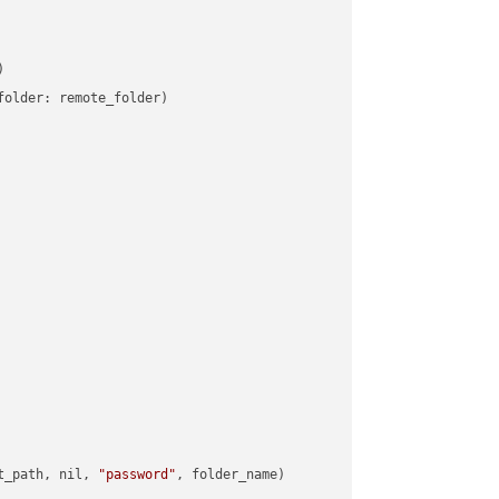


older: remote_folder)   

t_path, nil, 
"password"
, folder_name)
