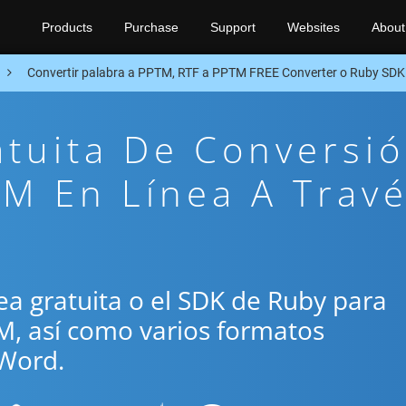
Products
Purchase
Support
Websites
About
Convertir palabra a PPTM, RTF a PPTM FREE Converter o Ruby SDK
atuita De Conversi
M En Línea A Trav
ínea gratuita o el SDK de Ruby para
TM, así como varios formatos
Word.