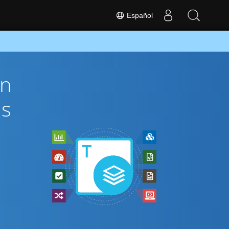
Español
ón
és