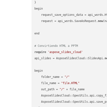
}

begin

    request_save_options_data = api_words.H
    request = api_words.SaveAsRequest.
new
(n
end

# Convirtiendo HTML a PPTM
require
'aspose_slides_cloud'
api_slides = AsposeSlidesCloud::SlidesApi.
n
begin

    folder_name = 
"/"
    file_name = 
"file.HTML"
    out_path = 
"/"
 + file_name

    AsposeSlidesCloud::SpecUtils.api.copy_f
    AsposeSlidesCloud::SpecUtils.api.save_p