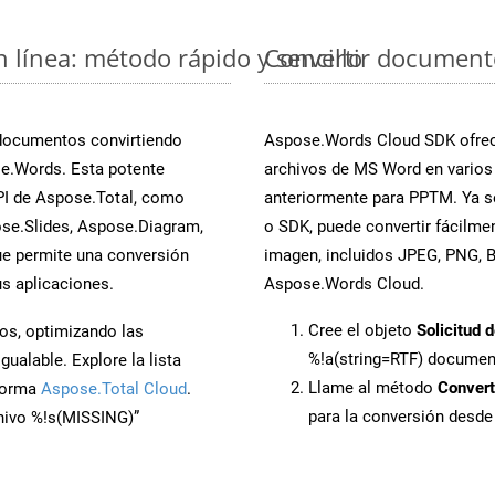
 línea: método rápido y sencillo
Convertir documento
 documentos convirtiendo
Aspose.Words Cloud SDK ofrece
e.Words. Esta potente
archivos de MS Word en varios
PI de Aspose.Total, como
anteriormente para PPTM. Ya se
se.Slides, Aspose.Diagram,
o SDK, puede convertir fácilm
e permite una conversión
imagen, incluidos JPEG, PNG, BM
s aplicaciones.
Aspose.Words Cloud.
Cree el objeto
Solicitud 
os, optimizando las
%!a(string=RTF) docume
ualable. Explore la lista
Llame al método
Conver
aforma
Aspose.Total Cloud
.
para la conversión desde
chivo %!s(MISSING)”