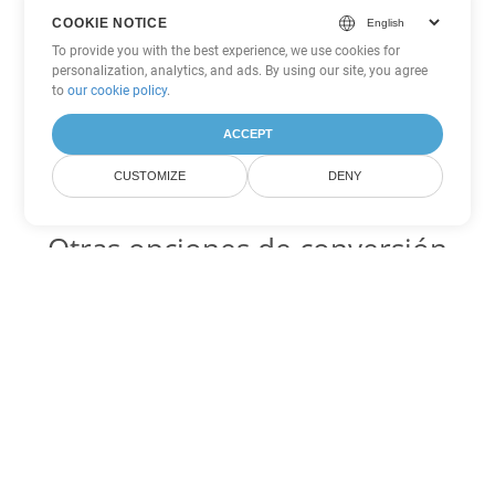
COOKIE NOTICE
To provide you with the best experience, we use cookies for
personalization, analytics, and ads. By using our site, you agree
to
our cookie policy
.
ACCEPT
CUSTOMIZE
DENY
Otras opciones de conversión
de PDF
WEB Código para convertir DOC
DOC:
Microsoft Word Binary Format
WEB Código para convertir DOT
DOT:
Microsoft Word Template Files