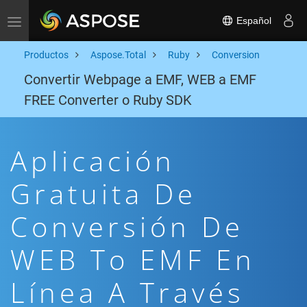
Español
Toggle navigation
Productos
Aspose.Total
Ruby
Conversion
Convertir Webpage a EMF, WEB a EMF
FREE Converter o Ruby SDK
Aplicación
Gratuita De
Conversión De
WEB To EMF En
Línea A Través