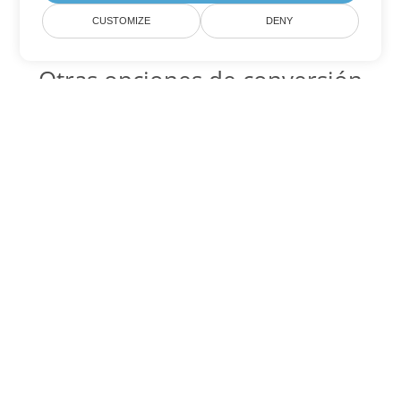
CUSTOMIZE
DENY
Otras opciones de conversión
de PDF
WEB Código para convertir DOC
DOC:
Microsoft Word Binary Format
WEB Código para convertir DOT
DOT:
Microsoft Word Template Files
WEB Código para convertir DOCX
DOCX:
Office 2007+ Word Document
WEB Código para convertir DOCM
DOCM:
Microsoft Word 2007 Marco File