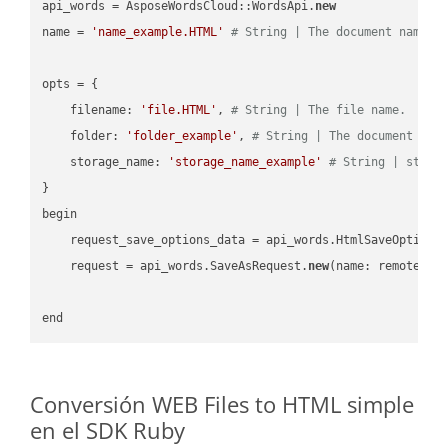
api_words = AsposeWordsCloud::WordsApi.
new
name = 
'name_example.HTML'
# String | The document name.
opts = { 

    filename: 
'file.HTML'
, 
# String | The file name.
    folder: 
'folder_example'
, 
# String | The document fol
    storage_name: 
'storage_name_example'
# String | stora
}

begin

    request_save_options_data = api_words.HtmlSaveOptions
    request = api_words.SaveAsRequest.
new
(name: remote_nam
Conversión WEB Files to HTML simple
en el SDK Ruby