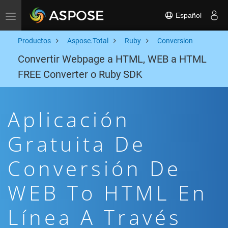
Español
Toggle navigation
Productos
Aspose.Total
Ruby
Conversion
Convertir Webpage a HTML, WEB a HTML
FREE Converter o Ruby SDK
Aplicación
Gratuita De
Conversión De
WEB To HTML En
Línea A Través