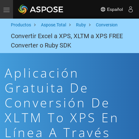
Español
Toggle navigation
Productos
Aspose.Total
Ruby
Conversion
Convertir Excel a XPS, XLTM a XPS FREE
Converter o Ruby SDK
Aplicación
Gratuita De
Conversión De
XLTM To XPS En
Línea A Través