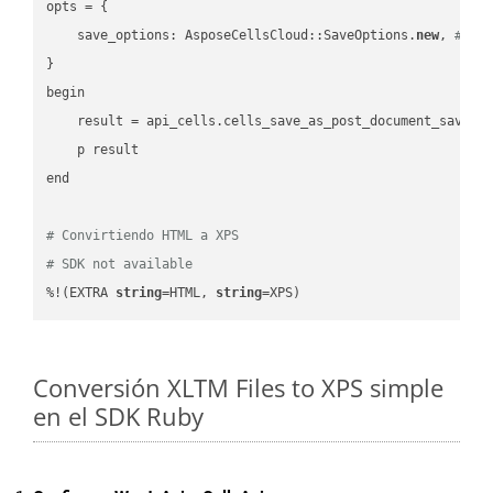
opts = { 

    save_options: AsposeCellsCloud::SaveOptions.
new
, 
# Sa
}

begin

    result = api_cells.cells_save_as_post_document_save_a
    p result

end

# Convirtiendo HTML a XPS
# SDK not available
%!(EXTRA 
string
=HTML, 
string
=XPS)
Conversión XLTM Files to XPS simple
en el SDK Ruby