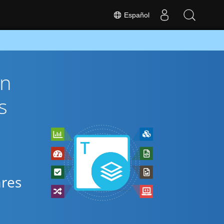
Español
ón
s
ares