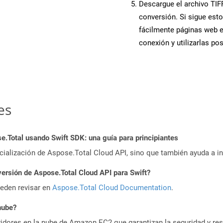
Descargue el archivo TIFF
conversión. Si sigue esto
fácilmente páginas web e
conexión y utilizarlas po
es
Total usando Swift SDK: una guía para principiantes
icialización de Aspose.Total Cloud API, sino que también ayuda a in
versión de Aspose.Total Cloud API para Swift?
ueden revisar en
Aspose.Total Cloud Documentation
.
nube?
idores en la nube de Amazon EC2 que garantizan la seguridad y resi