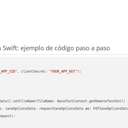
 Swift: ejemplo de código paso a paso
_APP_SID"
, clientSecret: 
"YOUR_APP_KEY"
)
Data().setFileName(fileName: BaseTestContext.getRemoteTestOut() 
e, saveOptionsData: requestSaveOptionsData 
as
quest);
