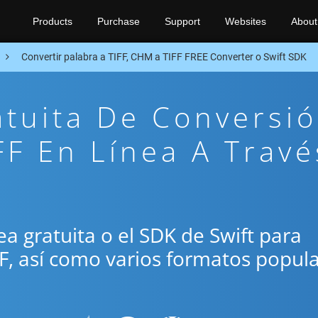
Products
Purchase
Support
Websites
About
Convertir palabra a TIFF, CHM a TIFF FREE Converter o Swift SDK
atuita De Conversi
F En Línea A Travé
nea gratuita o el SDK de Swift para
FF, así como varios formatos popul