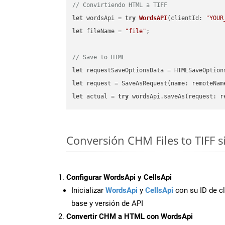
// Convirtiendo HTML a TIFF
let
 wordsApi = 
try
WordsAPI
(
clientId: 
"YOUR
let
 fileName = 
"file"
;

// Save to HTML
let
 requestSaveOptionsData = HTMLSaveOption
let
 request = SaveAsRequest(name: remoteNam
let
 actual = 
try
Conversión CHM Files to TIFF s
Configurar WordsApi y CellsApi
Inicializar
WordsApi
y
CellsApi
con su ID de cl
base y versión de API
Convertir CHM a HTML con WordsApi