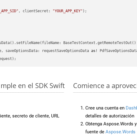
_APP_SID"
, clientSecret: 
"YOUR_APP_KEY"
)
sData().setFileName(fileName: BaseTestContext.getRemoteTestOut()
e, saveOptionsData: requestSaveOptionsData 
as
imple en el SDK Swift
Comience a aprovech
Cree una cuenta en
Dash
iente, secreto de cliente, URL
detalles de autorización
Obtenga Aspose.Words y 
fuente de
Aspose.Words 