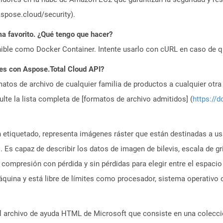
aspose.cloud/security).
a favorito. ¿Qué tengo que hacer?
ible como Docker Container. Intente usarlo con cURL en caso de q
es con Aspose.Total Cloud API?
atos de archivo de cualquier familia de productos a cualquier otr
te la lista completa de [formatos de archivo admitidos] (
https://d
n etiquetado, representa imágenes ráster que están destinadas a u
 Es capaz de describir los datos de imagen de bilevis, escala de gri
ompresión con pérdida y sin pérdidas para elegir entre el espacio 
quina y está libre de límites como procesador, sistema operativo 
l archivo de ayuda HTML de Microsoft que consiste en una colecc