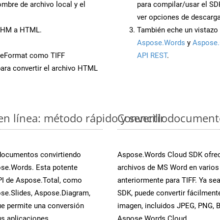
mbre de archivo local y el
para compilar/usar el SD
ver opciones de descarga
 CHM a HTML.
También eche un vistazo 
Aspose.Words
y
Aspose.
veFormat como TIFF
API REST
.
ara convertir el archivo HTML
n línea: método rápido y sencillo
Convertir document
 documentos convirtiendo
Aspose.Words Cloud SDK ofrece
se.Words. Esta potente
archivos de MS Word en varios
PI de Aspose.Total, como
anteriormente para TIFF. Ya sea
se.Slides, Aspose.Diagram,
SDK, puede convertir fácilmen
e permite una conversión
imagen, incluidos JPEG, PNG, BM
s aplicaciones.
Aspose.Words Cloud.