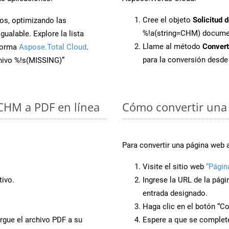
Cree el objeto
Solicitud 
os, optimizando las
%!a(string=CHM) docum
ualable. Explore la lista
Llame al método
Conver
aforma
Aspose.Total Cloud
.
para la conversión desd
chivo %!s(MISSING)”
 CHM a PDF en línea
Cómo convertir una 
Para convertir una página web a
Visite el sitio web
“Págin
ivo.
Ingrese la URL de la pág
entrada designado.
Haga clic en el botón “Co
rgue el archivo PDF a su
Espere a que se complete