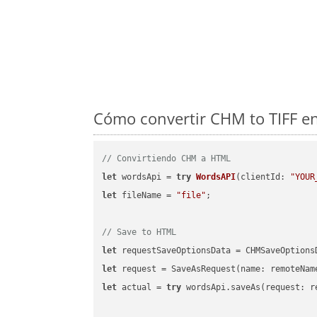
Cómo convertir CHM to TIFF en
// Convirtiendo CHM a HTML
let
 wordsApi = 
try
WordsAPI
(
clientId: 
"YOUR
let
 fileName = 
"file"
;

// Save to HTML
let
 requestSaveOptionsData = CHMSaveOptions
let
 request = SaveAsRequest(name: remoteNam
let
 actual = 
try
 wordsApi.saveAs(request: re