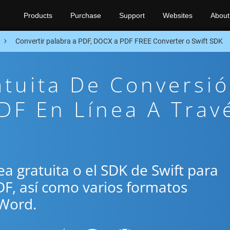
Products
Purchase
Support
Websites
About
Convertir palabra a PDF, DOCX a PDF FREE Converter o Swift SDK
atuita De Conversi
DF En Línea A Trav
nea gratuita o el SDK de Swift para
DF, así como varios formatos
Word.