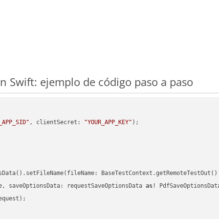
 Swift: ejemplo de código paso a paso
_APP_SID"
, clientSecret: 
"YOUR_APP_KEY"
)
sData().setFileName(fileName: BaseTestContext.getRemoteTestOut()
e, saveOptionsData: requestSaveOptionsData 
as
quest);
