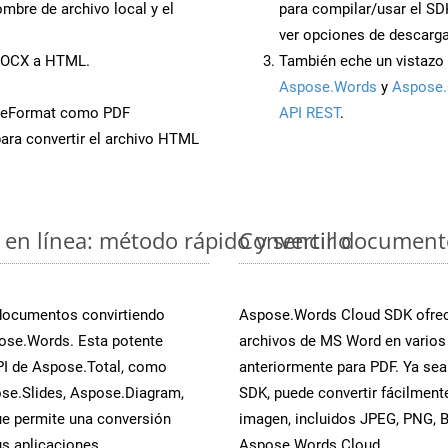
mbre de archivo local y el
para compilar/usar el SD
ver opciones de descarga
 DOCX a HTML.
También eche un vistazo 
Aspose.Words
y
Aspose.
veFormat como PDF
API REST
.
ara convertir el archivo HTML
en línea: método rápido y sencillo
Convertir document
 documentos convirtiendo
Aspose.Words Cloud SDK ofrece
ose.Words. Esta potente
archivos de MS Word en varios
PI de Aspose.Total, como
anteriormente para PDF. Ya sea
se.Slides, Aspose.Diagram,
SDK, puede convertir fácilmen
e permite una conversión
imagen, incluidos JPEG, PNG, BM
s aplicaciones.
Aspose.Words Cloud.