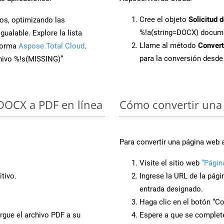
Cree el objeto
Solicitud 
os, optimizando las
%!a(string=DOCX) docum
ualable. Explore la lista
Llame al método
Conver
aforma
Aspose.Total Cloud
.
para la conversión desd
chivo %!s(MISSING)”
 DOCX a PDF en línea
Cómo convertir una
Para convertir una página web 
Visite el sitio web
“Págin
tivo.
Ingrese la URL de la pág
entrada designado.
Haga clic en el botón “Co
rgue el archivo PDF a su
Espere a que se complete