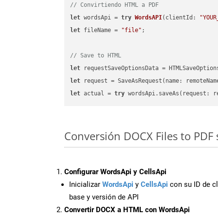
// Convirtiendo HTML a PDF
let
 wordsApi = 
try
WordsAPI
(
clientId: 
"YOUR
let
 fileName = 
"file"
;

// Save to HTML
let
 requestSaveOptionsData = HTMLSaveOption
let
 request = SaveAsRequest(name: remoteNam
let
 actual = 
try
Conversión DOCX Files to PDF 
Configurar WordsApi y CellsApi
Inicializar
WordsApi
y
CellsApi
con su ID de cl
base y versión de API
Convertir DOCX a HTML con WordsApi