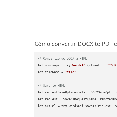
Cómo convertir DOCX to PDF en
// Convirtiendo DOCX a HTML
let
 wordsApi = 
try
WordsAPI
(
clientId: 
"YOUR
let
 fileName = 
"file"
;

// Save to HTML
let
 requestSaveOptionsData = DOCXSaveOption
let
 request = SaveAsRequest(name: remoteNam
let
 actual = 
try
 wordsApi.saveAs(request: re