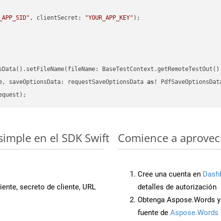
_APP_SID"
, clientSecret: 
"YOUR_APP_KEY"
)
sData().setFileName(fileName: BaseTestContext.getRemoteTestOut()
e, saveOptionsData: requestSaveOptionsData 
as
simple en el SDK Swift
Comience a aprovech
Cree una cuenta en
Dash
iente, secreto de cliente, URL
detalles de autorización
Obtenga Aspose.Words y 
fuente de
Aspose.Words 