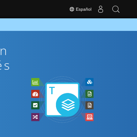
Español
ón
és