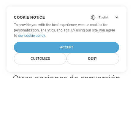
COOKIE NOTICE
To provide you with the best experience, we use cookies for
personalization, analytics, and ads. By using our site, you agree
to
our cookie policy
.
ACCEPT
CUSTOMIZE
DENY
Otras opciones de conversión
de Excel
JSON Código para convertir DOC
DOC:
Microsoft Word Binary Format
JSON Código para convertir DOT