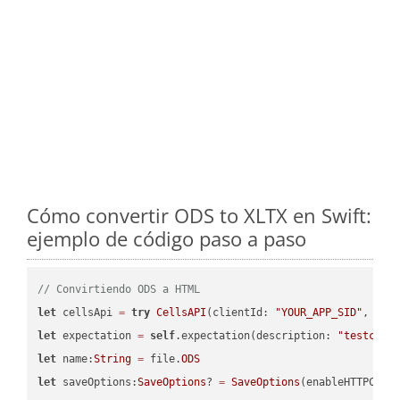
Cómo convertir ODS to XLTX en Swift:
ejemplo de código paso a paso
// Convirtiendo ODS a HTML
let
 cellsApi 
=
try
CellsAPI
(clientId: 
"YOUR_APP_SID"
, cli
let
 expectation 
=
self
.expectation(description: 
"testcell
let
 name:
String
=
 file.
ODS
let
 saveOptions:
SaveOptions
? 
=
SaveOptions
(enableHTTPComp