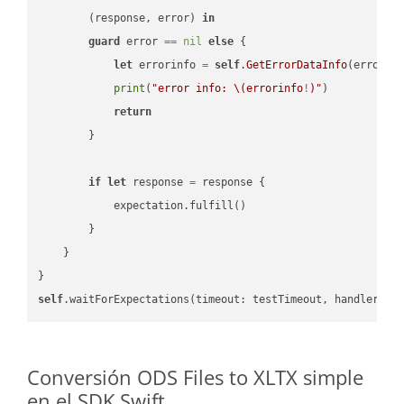
        (response, error) 
in
guard
 error 
==
nil
else
 {

let
 errorinfo 
=
self
.
GetErrorDataInfo
(error: 
print
(
"error info: 
\(errorinfo
!
)
"
)

return
        }

if
let
 response 
=
 response {

            expectation.fulfill()

        }

    }

self
.waitForExpectations(timeout: testTimeout, handler: 
n
Conversión ODS Files to XLTX simple
en el SDK Swift