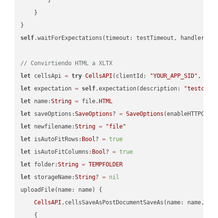
    }

self
.waitForExpectations(timeout: testTimeout, handler: 
n
// Convirtiendo HTML a XLTX
let
 cellsApi 
=
try
CellsAPI
(clientId: 
"YOUR_APP_SID"
, cli
let
 expectation 
=
self
.expectation(description: 
"testcell
let
 name:
String
=
 file.
HTML
let
 saveOptions:
SaveOptions
? 
=
SaveOptions
(enableHTTPComp
let
 newfilename:
String
=
"file"
let
 isAutoFitRows:
Bool
? 
=
true
let
 isAutoFitColumns:
Bool
? 
=
true
let
 folder:
String
=
TEMPFOLDER
let
 storageName:
String
? 
=
nil
uploadFile(name: name) {

CellsAPI
.cellsSaveAsPostDocumentSaveAs(name: name, sav
    {
