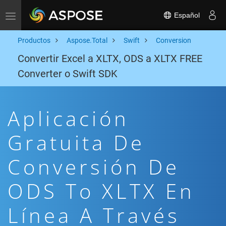
Español
Toggle navigation
Productos
Aspose.Total
Swift
Conversion
Convertir Excel a XLTX, ODS a XLTX FREE
Converter o Swift SDK
Aplicación
Gratuita De
Conversión De
ODS To XLTX En
Línea A Través