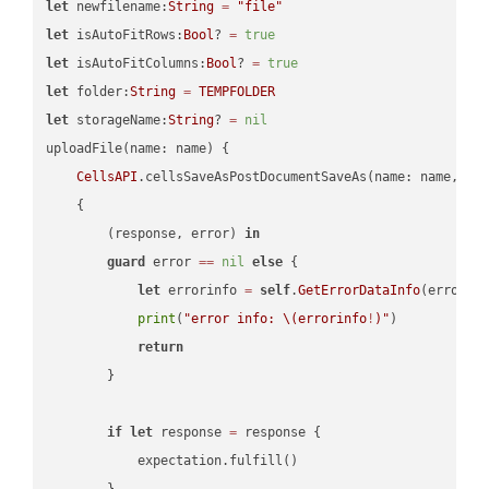
let
 newfilename:
String
=
"file"
let
 isAutoFitRows:
Bool
? 
=
true
let
 isAutoFitColumns:
Bool
? 
=
true
let
 folder:
String
=
TEMPFOLDER
let
 storageName:
String
? 
=
nil
uploadFile(name: name) {

CellsAPI
.cellsSaveAsPostDocumentSaveAs(name: name, sav
    {

        (response, error) 
in
guard
 error 
==
nil
else
 {

let
 errorinfo 
=
self
.
GetErrorDataInfo
(error: 
print
(
"error info: 
\(errorinfo
!
)
"
)

return
        }

if
let
 response 
=
 response {

            expectation.fulfill()

        }
