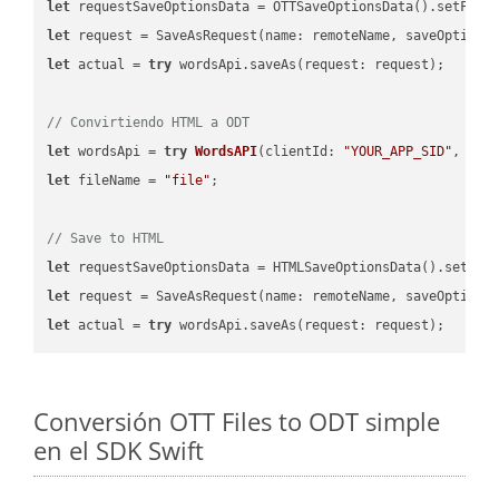
let
 requestSaveOptionsData = OTTSaveOptionsData().setFile
let
 request = SaveAsRequest(name: remoteName, saveOptions
let
 actual = 
try
 wordsApi.saveAs(request: request);

// Convirtiendo HTML a ODT
let
 wordsApi = 
try
WordsAPI
(
clientId: 
"YOUR_APP_SID"
, cli
let
 fileName = 
"file"
;

// Save to HTML
let
 requestSaveOptionsData = HTMLSaveOptionsData().setFil
let
 request = SaveAsRequest(name: remoteName, saveOptions
let
 actual = 
try
Conversión OTT Files to ODT simple
en el SDK Swift