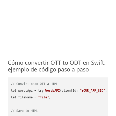
Cómo convertir OTT to ODT en Swift:
ejemplo de código paso a paso
// Convirtiendo OTT a HTML
let
 wordsApi = 
try
WordsAPI
(
clientId: 
"YOUR_APP_SID"
, cli
let
 fileName = 
"file"
;

// Save to HTML