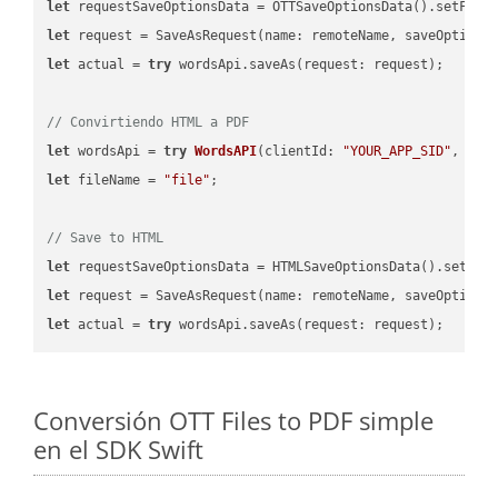
let
 requestSaveOptionsData = OTTSaveOptionsData().setFile
let
 request = SaveAsRequest(name: remoteName, saveOptions
let
 actual = 
try
 wordsApi.saveAs(request: request);

// Convirtiendo HTML a PDF
let
 wordsApi = 
try
WordsAPI
(
clientId: 
"YOUR_APP_SID"
, cli
let
 fileName = 
"file"
;

// Save to HTML
let
 requestSaveOptionsData = HTMLSaveOptionsData().setFil
let
 request = SaveAsRequest(name: remoteName, saveOptions
let
 actual = 
try
Conversión OTT Files to PDF simple
en el SDK Swift