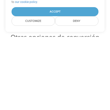
to
our cookie policy
.
ACCEPT
CUSTOMIZE
DENY
Otras opciones de conversión
de Word
OTT Código para convertir DOC
DOC:
Microsoft Word Binary Format
OTT Código para convertir DOT
DOT:
Microsoft Word Template Files
OTT Código para convertir DOCX
DOCX:
Office 2007+ Word Document