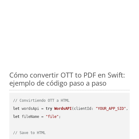
Cómo convertir OTT to PDF en Swift:
ejemplo de código paso a paso
// Convirtiendo OTT a HTML
let
 wordsApi = 
try
WordsAPI
(
clientId: 
"YOUR_APP_SID"
, cli
let
 fileName = 
"file"
;

// Save to HTML