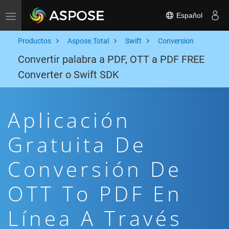
Español
Toggle navigation
Productos
Aspose.Total
Swift
Conversion
Convertir palabra a PDF, OTT a PDF FREE
Converter o Swift SDK
Aplicación
Gratuita De
Conversión De
OTT To PDF En
Línea A Través