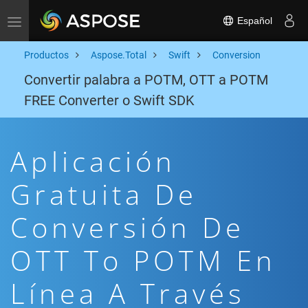
Español
Toggle navigation
Productos
Aspose.Total
Swift
Conversion
Convertir palabra a POTM, OTT a POTM
FREE Converter o Swift SDK
Aplicación
Gratuita De
Conversión De
OTT To POTM En
Línea A Través