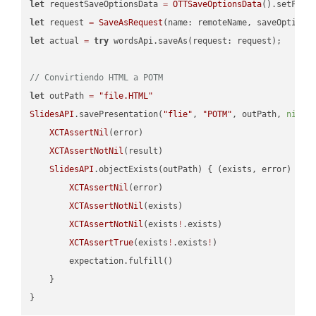
let
 requestSaveOptionsData 
=
OTTSaveOptionsData
().setFile
let
 request 
=
SaveAsRequest
(name: remoteName, saveOptions
let
 actual 
=
try
 wordsApi.saveAs(request: request);

// Convirtiendo HTML a POTM
let
 outPath 
=
"file.HTML"
SlidesAPI
.savePresentation(
"flie"
, 
"POTM"
, outPath, 
nil
, 
XCTAssertNil
(error)

XCTAssertNotNil
(result)

SlidesAPI
.objectExists(outPath) { (exists, error) -> 
XCTAssertNil
(error)

XCTAssertNotNil
(exists)

XCTAssertNotNil
(exists
!
.exists)

XCTAssertTrue
(exists
!
.exists
!
)

        expectation.fulfill()

    }
