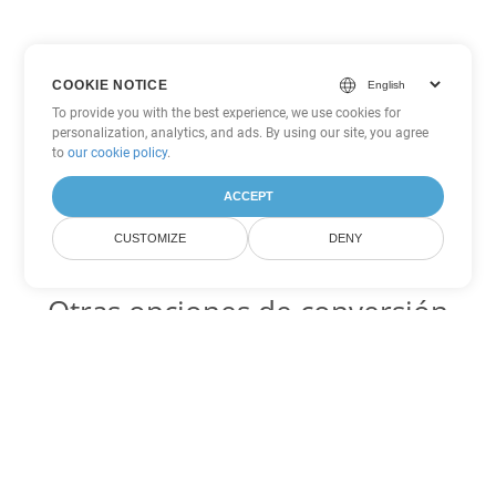
COOKIE NOTICE
To provide you with the best experience, we use cookies for
personalization, analytics, and ads. By using our site, you agree
to
our cookie policy
.
ACCEPT
CUSTOMIZE
DENY
Otras opciones de conversión
de Word
OTT Código para convertir DOC
DOC:
Microsoft Word Binary Format
OTT Código para convertir DOT