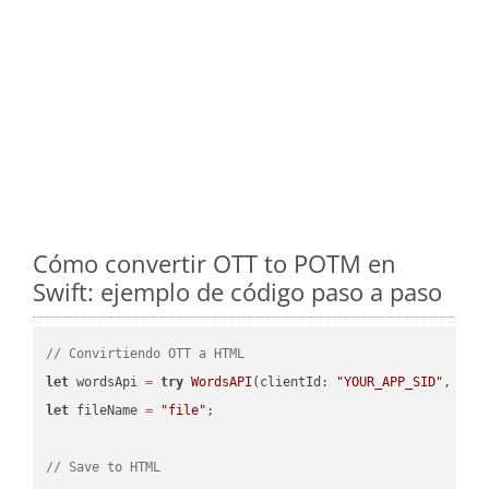
Cómo convertir OTT to POTM en
Swift: ejemplo de código paso a paso
// Convirtiendo OTT a HTML
let
 wordsApi 
=
try
WordsAPI
(clientId: 
"YOUR_APP_SID"
, cli
let
 fileName 
=
"file"
;

// Save to HTML