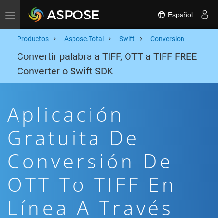
Español
Toggle navigation
Productos
Aspose.Total
Swift
Conversion
Convertir palabra a TIFF, OTT a TIFF FREE
Converter o Swift SDK
Aplicación
Gratuita De
Conversión De
OTT To TIFF En
Línea A Través