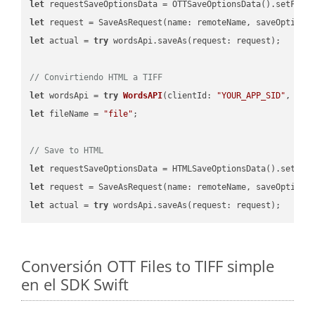
let
 requestSaveOptionsData = OTTSaveOptionsData().setFile
let
 request = SaveAsRequest(name: remoteName, saveOptions
let
 actual = 
try
 wordsApi.saveAs(request: request);

// Convirtiendo HTML a TIFF
let
 wordsApi = 
try
WordsAPI
(
clientId: 
"YOUR_APP_SID"
, cli
let
 fileName = 
"file"
;

// Save to HTML
let
 requestSaveOptionsData = HTMLSaveOptionsData().setFil
let
 request = SaveAsRequest(name: remoteName, saveOptions
let
 actual = 
try
Conversión OTT Files to TIFF simple
en el SDK Swift