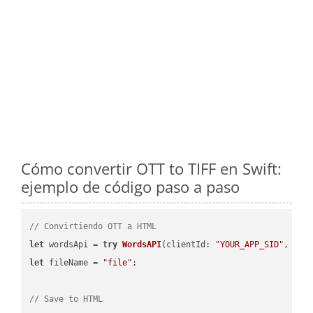
Cómo convertir OTT to TIFF en Swift:
ejemplo de código paso a paso
// Convirtiendo OTT a HTML
let
 wordsApi = 
try
WordsAPI
(
clientId: 
"YOUR_APP_SID"
, cli
let
 fileName = 
"file"
;

// Save to HTML