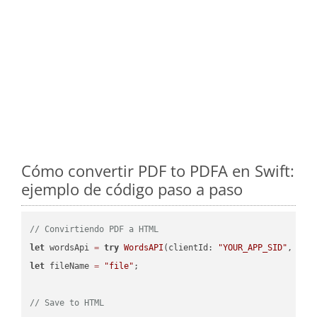
Cómo convertir PDF to PDFA en Swift:
ejemplo de código paso a paso
// Convirtiendo PDF a HTML
let
 wordsApi 
=
try
WordsAPI
(clientId: 
"YOUR_APP_SID"
, cli
let
 fileName 
=
"file"
;

// Save to HTML