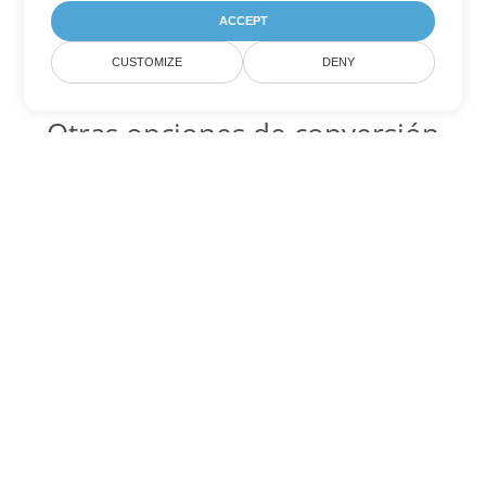
ACCEPT
CUSTOMIZE
DENY
Otras opciones de conversión
de Word
PDF Código para convertir DOC
DOC:
Microsoft Word Binary Format
PDF Código para convertir DOT
DOT:
Microsoft Word Template Files
PDF Código para convertir DOCX
DOCX:
Office 2007+ Word Document
PDF Código para convertir DOCM