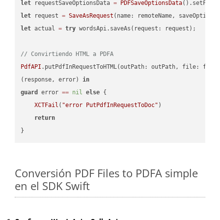
let
 requestSaveOptionsData 
=
PDFSaveOptionsData
().setFile
let
 request 
=
SaveAsRequest
(name: remoteName, saveOptions
let
 actual 
=
try
 wordsApi.saveAs(request: request);

// Convirtiendo HTML a PDFA
PdfAPI
.putPdfInRequestToHTML(outPath: outPath, file: file
(response, error) 
in
guard
 error 
==
nil
else
 {

XCTFail
(
"error PutPdfInRequestToDoc"
)

return
Conversión PDF Files to PDFA simple
en el SDK Swift