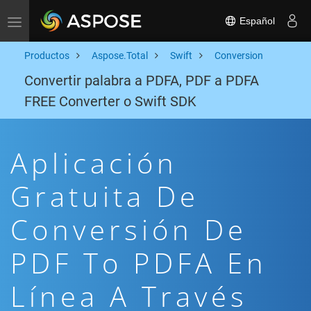
Español
Toggle navigation
Productos
Aspose.Total
Swift
Conversion
Convertir palabra a PDFA, PDF a PDFA
FREE Converter o Swift SDK
Aplicación
Gratuita De
Conversión De
PDF To PDFA En
Línea A Través