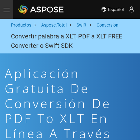
Español
Toggle navigation
Productos
Aspose.Total
Swift
Conversion
Convertir palabra a XLT, PDF a XLT FREE
Converter o Swift SDK
Aplicación
Gratuita De
Conversión De
PDF To XLT En
Línea A Través