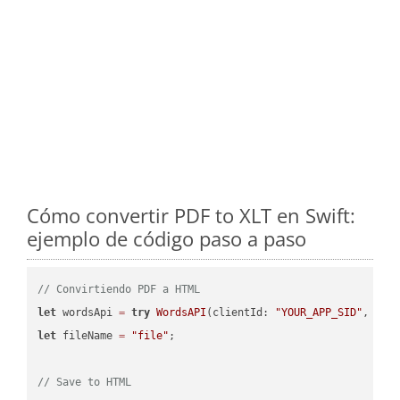
Cómo convertir PDF to XLT en Swift:
ejemplo de código paso a paso
// Convirtiendo PDF a HTML
let
 wordsApi 
=
try
WordsAPI
(clientId: 
"YOUR_APP_SID"
, cli
let
 fileName 
=
"file"
;

// Save to HTML