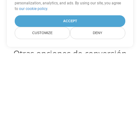
personalization, analytics, and ads. By using our site, you agree
to
our cookie policy
.
ACCEPT
CUSTOMIZE
DENY
Otras opciones de conversión
de Word
PDF Código para convertir DOC
DOC:
Microsoft Word Binary Format
PDF Código para convertir DOT
DOT:
Microsoft Word Template Files
PDF Código para convertir DOCX
DOCX:
Office 2007+ Word Document