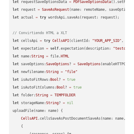
let
 requestSaveOptionsData 
=
PDFSaveOptionsData
().setFile
let
 request 
=
SaveAsRequest
(name: remoteName, saveOptions
let
 actual 
=
try
 wordsApi.saveAs(request: request);

// Convirtiendo HTML a XLT
let
 cellsApi 
=
try
CellsAPI
(clientId: 
"YOUR_APP_SID"
, cli
let
 expectation 
=
self
.expectation(description: 
"testcell
let
 name:
String
=
 file.
HTML
let
 saveOptions:
SaveOptions
? 
=
SaveOptions
(enableHTTPComp
let
 newfilename:
String
=
"file"
let
 isAutoFitRows:
Bool
? 
=
true
let
 isAutoFitColumns:
Bool
? 
=
true
let
 folder:
String
=
TEMPFOLDER
let
 storageName:
String
? 
=
nil
uploadFile(name: name) {

CellsAPI
.cellsSaveAsPostDocumentSaveAs(name: name, sav
    {

        (response, error) 
in