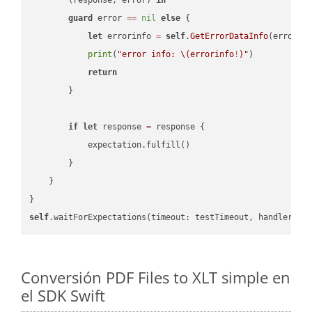
guard
 error 
==
nil
else
 {

let
 errorinfo 
=
self
.
GetErrorDataInfo
(error: 
print
(
"error info: 
\(errorinfo
!
)
"
)

return
        }

if
let
 response 
=
 response {

            expectation.fulfill()

        }

    }

self
.waitForExpectations(timeout: testTimeout, handler: 
n
Conversión PDF Files to XLT simple en
el SDK Swift