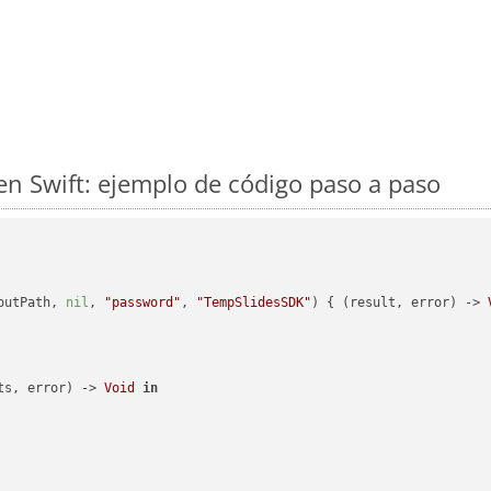
 Swift: ejemplo de código paso a paso
outPath, 
nil
, 
"password"
, 
"TempSlidesSDK"
) { (result, error) -> 
ts, error) -> 
Void
in