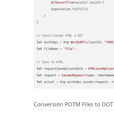
XCTAssertTrue
(exists
!
.exists
!
)

        expectation.fulfill()

    }

}

// Convirtiendo HTML a DOT
let
 wordsApi 
=
try
WordsAPI
(clientId: 
"YOUR
let
 fileName 
=
"file"
;

// Save to HTML
let
 requestSaveOptionsData 
=
HTMLSaveOption
let
 request 
=
SaveAsRequest
(name: remoteNam
let
 actual 
=
try
Conversión POTM Files to DOT 