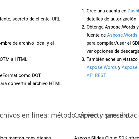
Cree una cuenta en
Dash
iente, secreto de cliente, URL
detalles de autorización
Obtenga Aspose.Words y 
fuente de
Aspose.Words 
mbre de archivo local y el
para compilar/usar el SD
ver opciones de descarga
 POTM a HTML.
También eche un vistazo 
Aspose.Words
y
Aspose.
aveFormat como DOT
API REST
.
ara convertir el archivo HTML
hivos en línea: método rápido y sencillo
Convertir presentac
 documentos convirtiendo
Aspose.Slides Cloud SDK ofrece