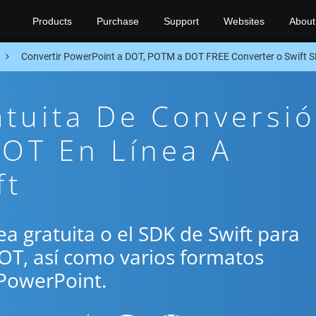
Products
Purchase
Support
Websites
About
Convertir PowerPoint a DOT, POTM a DOT FREE Converter o Swift 
atuita De Conversi
OT En Línea A
ft
nea gratuita o el SDK de Swift para
OT, así como varios formatos
PowerPoint.