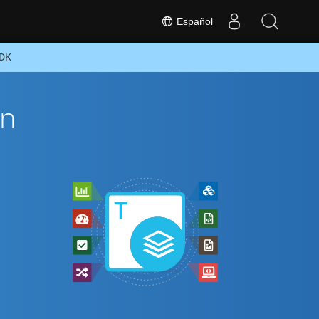
Español
SDK
ón