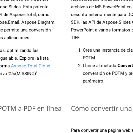
se.Slides. Esta potente
archivos de MS PowerPoint en 
PI de Aspose.Total, como
descrito anteriormente para DOT
ose.Email, Aspose.Diagram,
SDK, las API de Aspose.Slides C
e permite una conversión
PowerPoint a varios formatos d
s aplicaciones.
TIFF.
Cree una instancia de cl
os, optimizando las
POTM
ualable. Explore la lista
Llame al método
Convert
aforma
Aspose.Total Cloud
.
conversión de POTM y p
chivo %!s(MISSING)”
parámetro.
 POTM a PDF en línea
Cómo convertir una
Para convertir una página web 