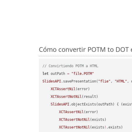
Cómo convertir POTM to DOT en
// Convirtiendo POTM a HTML
let
 outPath 
=
"file.POTM"
SlidesAPI
.savePresentation(
"flie"
, 
"HTML"
, 
XCTAssertNil
(error)

XCTAssertNotNil
(result)

SlidesAPI
.objectExists(outPath) { (exis
XCTAssertNil
(error)

XCTAssertNotNil
(exists)

XCTAssertNotNil
(exists
!
.exists)
