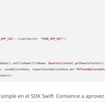
_APP_SID"
, clientSecret: 
"YOUR_APP_KEY"
sData
().setFileName(fileName: 
BaseTestContext
.getRemoteTestOut()
e, saveOptionsData: requestSaveOptionsData 
as!
PdfSaveOptionsDat
simple en el SDK Swift
Comience a aprovech