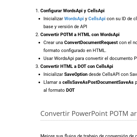
Configurar WordsApi y CellsApi
Inicializar
WordsApi
y
CellsApi
con su ID de cl
base y versión de API
Convertir POTM a HTML con WordsApi
Crear una
ConvertDocumentRequest
con el no
formato configurado en HTML.
Usar WordsApi para convertir el documento
Convertir HTML a DOT con CellsApi
Inicializar
SaveOption
desde CellsAPI con S
Llamar a
cellsSaveAsPostDocumentSaveAs
p
al formato
DOT
Convertir PowerPoint POTM arc
Mejore sus flujos de trabajo de conversión de