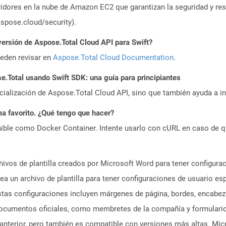
idores en la nube de Amazon EC2 que garantizan la seguridad y resi
aspose.cloud/security).
versión de Aspose.Total Cloud API para Swift?
ueden revisar en
Aspose.Total Cloud Documentation
.
Total usando Swift SDK: una guía para principiantes
icialización de Aspose.Total Cloud API, sino que también ayuda a in
a favorito. ¿Qué tengo que hacer?
ible como Docker Container. Intente usarlo con cURL en caso de q
hivos de plantilla creados por Microsoft Word para tener configur
a un archivo de plantilla para tener configuraciones de usuario esp
Estas configuraciones incluyen márgenes de página, bordes, encabez
n documentos oficiales, como membretes de la compañía y formulari
anterior, pero también es compatible con versiones más altas. Mic