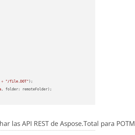
 
+
"/file.DOT"
a
ar las API REST de Aspose.Total para POT