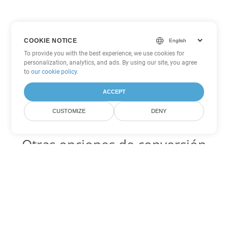
COOKIE NOTICE
To provide you with the best experience, we use cookies for
personalization, analytics, and ads. By using our site, you agree
to
our cookie policy
.
ACCEPT
CUSTOMIZE
DENY
Otras opciones de conversión
de PowerPoint
PPT Código para convertir DOC
DOC:
Microsoft Word Binary Format
PPT Código para convertir DOT