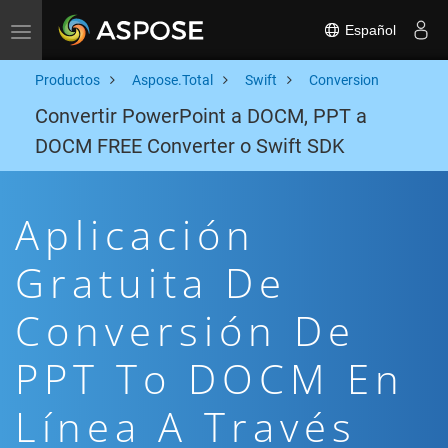
Español
Toggle navigation
Productos
Aspose.Total
Swift
Conversion
Convertir PowerPoint a DOCM, PPT a
DOCM FREE Converter o Swift SDK
Aplicación
Gratuita De
Conversión De
PPT To DOCM En
Línea A Través