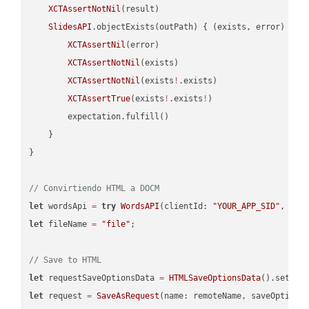
XCTAssertNotNil
(result)

SlidesAPI
.objectExists(outPath) { (exists, error) -> 
XCTAssertNil
(error)

XCTAssertNotNil
(exists)

XCTAssertNotNil
(exists
!
.exists)

XCTAssertTrue
(exists
!
.exists
!
)

        expectation.fulfill()

    }

}

// Convirtiendo HTML a DOCM
let
 wordsApi 
=
try
WordsAPI
(clientId: 
"YOUR_APP_SID"
, cli
let
 fileName 
=
"file"
;

// Save to HTML
let
 requestSaveOptionsData 
=
HTMLSaveOptionsData
().setFil
let
 request 
=
SaveAsRequest
(name: remoteName, saveOptions