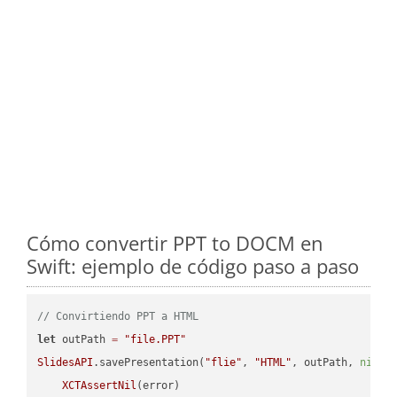
Cómo convertir PPT to DOCM en
Swift: ejemplo de código paso a paso
// Convirtiendo PPT a HTML
let
 outPath 
=
"file.PPT"
SlidesAPI
.savePresentation(
"flie"
, 
"HTML"
, outPath, 
nil
, 
XCTAssertNil
(error)
