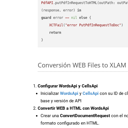
PdfAPI
.putPdfInRequestToHTML(outPath: outPa
(response, error) 
in
guard
 error 
==
nil
else
 {

XCTFail
(
"error PutPdfInRequestToDoc"
)

return
Conversión WEB Files to XLAM 
Configurar WordsApi y CellsApi
Inicializar
WordsApi
y
CellsApi
con su ID de cl
base y versión de API
Convertir WEB a HTML con WordsApi
Crear una
ConvertDocumentRequest
con el no
formato configurado en HTML.