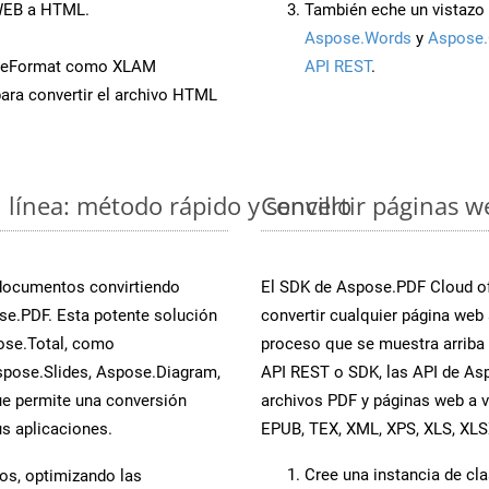
 WEB a HTML.
También eche un vistazo 
Aspose.Words
y
Aspose.
aveFormat como XLAM
API REST
.
ara convertir el archivo HTML
línea: método rápido y sencillo
Convertir páginas w
 documentos convirtiendo
El SDK de Aspose.PDF Cloud of
e.PDF. Esta potente solución
convertir cualquier página web 
ose.Total, como
proceso que se muestra arriba p
spose.Slides, Aspose.Diagram,
API REST o SDK, las API de As
e permite una conversión
archivos PDF y páginas web a 
s aplicaciones.
EPUB, TEX, XML, XPS, XLS, XL
Cree una instancia de cl
os, optimizando las