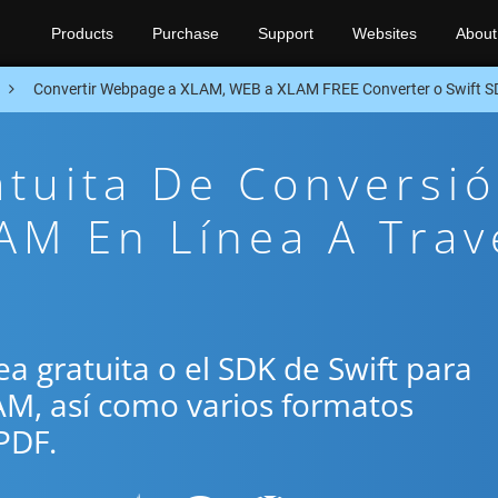
Products
Purchase
Support
Websites
About
Convertir Webpage a XLAM, WEB a XLAM FREE Converter o Swift 
atuita De Conversi
AM En Línea A Trav
nea gratuita o el SDK de Swift para
AM, así como varios formatos
PDF.