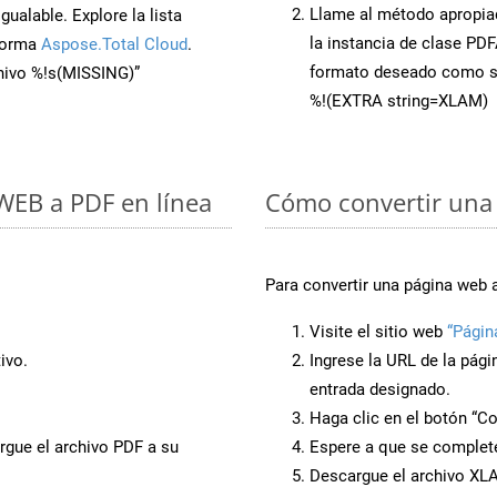
Llame al método apropi
ualable. Explore la lista
la instancia de clase PD
aforma
Aspose.Total Cloud
.
formato deseado como s
chivo %!s(MISSING)”
%!(EXTRA string=XLAM)
 WEB a PDF en línea
Cómo convertir una
Para convertir una página web 
Visite el sitio web
“Págin
ivo.
Ingrese la URL de la pág
entrada designado.
Haga clic en el botón “Co
rgue el archivo PDF a su
Espere a que se complete
Descargue el archivo XLAM