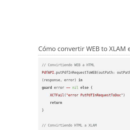
Cómo convertir WEB to XLAM en
// Convirtiendo WEB a HTML
PdfAPI
.putPdfInRequestToWEB(outPath: outPat
(response, error) 
in
guard
 error 
==
nil
else
 {

XCTFail
(
"error PutPdfInRequestToDoc"
)

return
}

// Convirtiendo HTML a XLAM