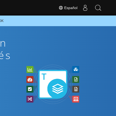
Español
SDK
ón
és