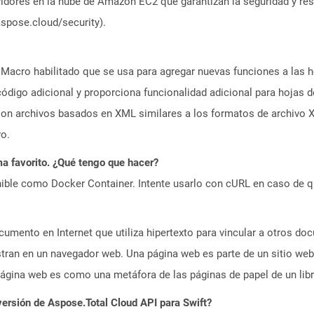
idores en la nube de Amazon EC2 que garantizan la seguridad y resi
aspose.cloud/security).
acro habilitado que se usa para agregar nuevas funciones a las 
digo adicional y proporciona funcionalidad adicional para hojas 
son archivos basados ​​en XML similares a los formatos de archiv
vo.
a favorito. ¿Qué tengo que hacer?
ible como Docker Container. Intente usarlo con cURL en caso de q
umento en Internet que utiliza hipertexto para vincular a otros d
tran en un navegador web. Una página web es parte de un sitio web
gina web es como una metáfora de las páginas de papel de un libr
versión de Aspose.Total Cloud API para Swift?