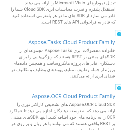
تبدیل نمودارهای Microsoft Visio را ارائه می دهند.
استقلال پلتفرم و قدرت محاسبات ابری Cloud SDK شما را
قادر می سازد از SDK های ما در هر پلتفرمی استفاده کنید
که قادر به فراخوانی API های REST است.
Aspose.Tasks Cloud Product Family
خانواده محصولات ابری Aspose.Tasks مجموعه‌ای از
SDK‌های مبتنی بر REST هستند که ویژگی‌هایی را برای
دستکاری فایل‌های پروژه مایکروسافت و همچنین داده‌های
پروژه از جمله وظایف، منابع، پیوندهای وظایف و تکالیف در
فضای ابری ارائه می‌کنند.
Aspose.OCR Cloud Product Family
Aspose.OCR Cloud SDK های تشخیص کاراکتر نوری را
ارائه می دهد که به توسعه دهندگان اجازه می دهد تا عملکرد
OCR را به برنامه های خود اضافه کنند. اینها SDKهای مبتنی
بر REST واقعی هستند که می توانند با هر زبان و بر روی هر
پلتفرمی استفاده شوند.