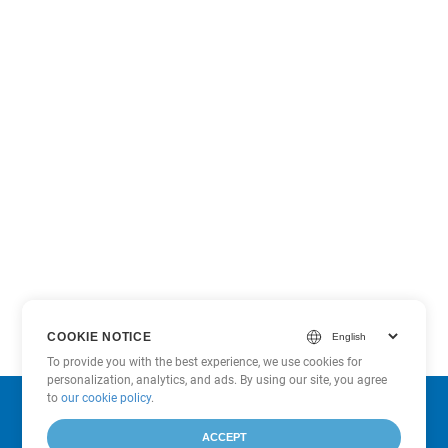
COOKIE NOTICE
To provide you with the best experience, we use cookies for
personalization, analytics, and ads. By using our site, you agree
to
our cookie policy
.
Subscribe to Aspose Product Updates
ACCEPT