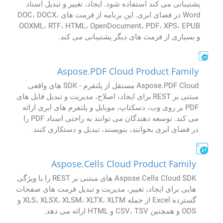
پشتیبانی می کند استفاده شود. ایجاد، تغییر و تبدیل اسناد
Word در فضای ابری. این برنامه از فرمت های DOC، DOCX،
OOXML، RTF، HTML، OpenDocument، PDF، XPS، EPUB
و بسیاری از فرمت های دیگر پشتیبانی می کند.
Aspose.PDF Cloud Product Family
Aspose.PDF Cloud مستقل از پلتفرم - SDK های واقعی
مبتنی بر REST برای ایجاد، اصلاح، مدیریت و تبدیل فایل های
PDF بر روی وب، دسکتاپ، موبایل و پلتفرم های ابری ارائه
می کند. توسعه دهندگان می توانند به راحتی اسناد PDF را
در فضای ابری بخوانند، بنویسند، تبدیل و دستکاری کنند.
Aspose.Cells Cloud Product Family
Aspose.Cells Cloud SDK های مبتنی بر REST را با ویژگی
هایی برای ایجاد، تغییر، مدیریت و تبدیل فرمت های صفحات
گسترده Excel از جمله XLS، XLSX، XLSM، XLTX، XLTM و
ODS و همچنین CSV، TSV و HTML ارائه می دهد.