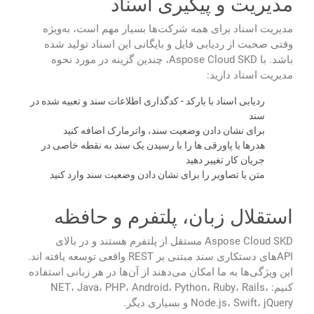
مدیریت و پیگیری اسناد
مدیریت اسناد برای همه شرکت‌ها بسیار مهم است، به‌ویژه
وقتی صحبت از ردیابی فایل و بایگانی این اسناد تولید شده
باشد. با Aspose Cloud SKD، چندین گزینه در مورد نحوه
مدیریت اسناد دارید:
ردیابی اسناد با بارکد - کدگذاری اطلاعات سند و تعبیه شده در
سند
برای نشان دادن وضعیت سند، واترمارک اضافه کنید
هدرها یا پاورقی ها را با رسیدن یک سند به نقطه خاصی در
جریان کار تغییر دهید
متن یا تصاویر را برای نشان دادن وضعیت سند وارد کنید
استقلال زبان، پلتفرم و حافظه
Aspose Cloud SKD مستقل از پلتفرم هستند و در بالای
APIهای دستکاری سند مبتنی بر REST واقعی توسعه یافته اند.
این ویژگی‌ها به ما امکان می‌دهند از آن‌ها در هر زبانی استفاده
کنیم: NET، Java، PHP، Android، Python، Ruby، Rails،
Node.js، Swift، jQuery و بسیاری دیگر.