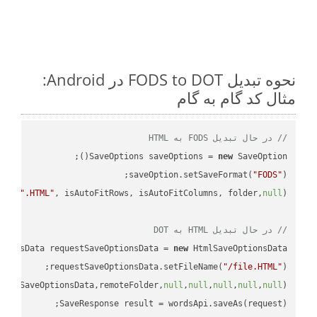
نحوه تبدیل FODS to DOT در Android:
مثال کد گام به گام
// در حال تبدیل FODS به HTML
SaveOptions saveOptions = 
new
saveOption.setSaveFormat(
"FODS"
e + 
".HTML"
, isAutoFitRows, isAutoFitColumns, folder,
null
// در حال تبدیل HTML به DOT
tionsData requestSaveOptionsData = 
new
requestSaveOptionsData.setFileName(
"/file.HTML"
uestSaveOptionsData,remoteFolder,
null
,
null
,
null
,
null
,
null
SaveResponse result = wordsApi.saveAs(request);
