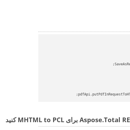
SaveAsR
pdfApi.putPdfInRequestToH