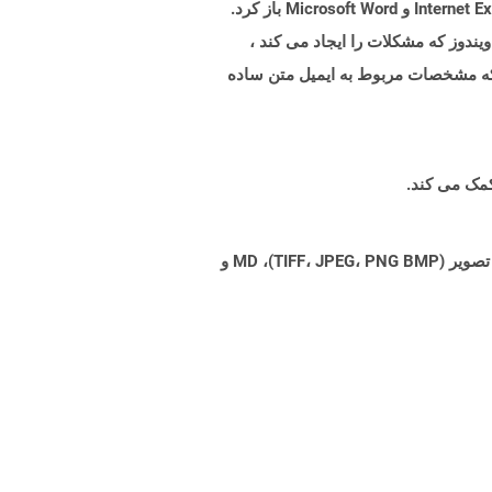
انیمیشن ها ، پرونده های صوتی و غیره مرتبط است. پرونده های MHTML را می توان در انواع برنامه های مختلف مانند Internet Explorer و Microsoft Word باز کرد.
رنامه در ویندوز که مشکلات را ایجاد می کند ،
 مشخصات تعریف شده در پیام/RFC822 را رمزگذاری می کند که مشخصات مربوط به ایمیل متن ساده
Aspose.Total Cloud می تواند فرمت های فایل را از هر خانواده محصول به هر خانواده محصول دیگری به PDF، DOCX، XPS، تصویر (TIFF، JPEG، PNG BMP)، MD و