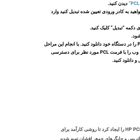
دیدن کنید.
اهید به کادر ورودی تعیین شده تبدیل کنید وارد
 دکمه “تبدیل” کلیک کنید.
شود.
پس از اتمام تبدیل، فایل PCL را در دستگاه خود دانلود کنید. با انجام این مراحل
می توانید به راحتی صفحات وب را با فرمت PCL مورد نظر برای دسترسی
و دانلود کنید.
PCL مخفف زبان فرمان چاپگر است که یک زبان توصیف صفحه است که توسط Hewlett Packard (HP) معرفی شده است. HP PCL را ایجاد کرد تا روشی کارآمد برای
ژگی های چاپگر در بسیاری از دستگاه های چاپی مختلف فراهم کند. این قالب در ابتدا برای ماتریس HP & rsquo ؛ s ماتریس و چاپگرهای جوهر افشان تهیه شده