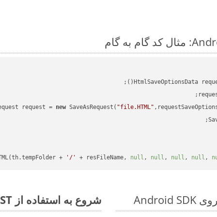
HtmlSaveOptionsData requ
reque
equest request = 
new
 SaveAsRequest(
"file.HTML"
,requestSaveOption
TML(th.tempFolder + 
'/'
 + resFileName, 
null
, 
null
, 
null
, 
null
, 
n
شروع به استفاده از Aspose.Total REST برای MHTML to PCL کنید