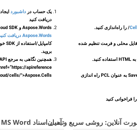
یک حساب در
داشبورد
دریافت کنید
Cel
Aspose.Words و Aspose.Cells Cloud SDK برای کد منبع Android را از
Aspose.Words دریافت کنید مخازن GitHub
 فایل محلی و فرمت تنظیم شده
کامپایل/استفاده از SDK خودتان یا برای گزینه های دانلود جایگزین به
بروید.
همچنین نگاهی به مرجع API مبتنی بر Swagger برای
href=“https://apireference بیندازید. برای اطلاعات بیشتر دربار
را از CellsAPI با SaveFormat به عنوان PCL راه اندازی
.aspose.cloud/cells/">Aspose.Cells ر
ا فراخوانی کنید
تبدیل اسناد MS Word از MHTML به فرمت‌های تصویری - راهنمای گام به گام