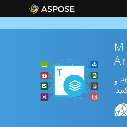
MHTML 
از برنامه رایگان آنلاین یا Android SDK برای تبدیل بین MHTML و PCL و