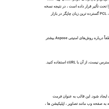
حت تأثیر قرار داده است ، در نتیجه نسخه
های مختلفی که هر نسخه برای پاسخگویی به خواسته های زمان با توجه به ویژگی های کنترل چاپگر افزایش یافته است. امروز ، PCL گسترده ترین زبان چاپگر در بازار
البته! Aspose Cloud از سرورهای ابری آمازون EC2 استفاده می کند که امنیت و انعطاف پذیری سرویس را تضمین می کند. لطفاً درباره روش‌های امنیتی Aspose بیشتر
 مختلف ایجاد شود. این قالب به عنوان فرمت
ع شامل هر چیزی است که به صفحه وب مانند تصاویر ، اپلیکیشن ها ،