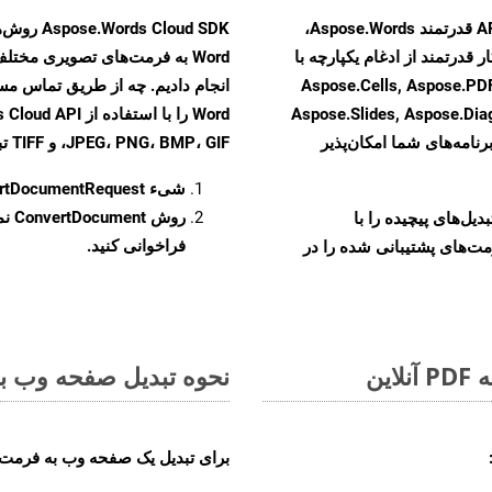
با تبدیل فایل‌های MHTML به HTML با استفاده از API قدرتمند Aspose.Words،
 قدرتمند از ادغام یکپارچه با
نند Aspose.Cells, Aspose.PDF, Aspose.Email,
Aspose.Slides, Aspose.Di
رنامه‌های شما امکان‌پذیر
JPEG، PNG، BMP، GIF، و TIFF تبدیل کنید.
شیء
rtDocumentRequest
روش
ConvertDocument
و تبدیل‌های پیچیده را با
فراخوانی کنید.
مت‌های پشتیبانی شده را در
نحوه تبدیل صفحه وب به 
برای تبدیل یک صفحه وب به فرمت PCL، مراحل زیر را دنبال کنید