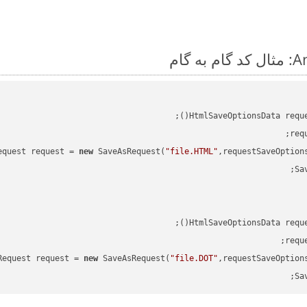
HtmlSaveOptionsData requ
req
equest request = 
new
 SaveAsRequest(
"file.HTML"
,requestSaveOption
HtmlSaveOptionsData requ
requ
Request request = 
new
 SaveAsRequest(
"file.DOT"
,requestSaveOption
Sa