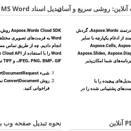
تبدیل اسناد MS Word از OTT به فرمت‌های تصویری - راهنمای گام به گام
با تبدیل فایل‌های OTT به HTML با استفاده از API قدرتمند Aspose.Words، گردش
ند از ادغام یکپارچه با سایر
Aspose.Cells, Aspose.PDF, Aspos,
Aspose.Slides, Aspose.Di
رنامه‌های شما امکان‌پذیر
JPEG، PNG، BMP، GIF، و TIFF تبدیل کنید.
شیء
rtDocumentRequest
روش
ConvertDocument
و تبدیل‌های پیچیده را با
فراخوانی کنید.
مت‌های پشتیبانی شده را در
نحوه تبدیل صفحه وب به 