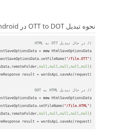
نحوه تبدیل OTT to DOT در Android: مثال کد گام به گام
// در حال تبدیل OTT به HTML
estSaveOptionsData = 
new
uestSaveOptionsData.setFileName(
"/file.OTT"
sData,remoteFolder,
null
,
null
,
null
,
null
,
null
// در حال تبدیل HTML به DOT
estSaveOptionsData = 
new
estSaveOptionsData.setFileName(
"/file.HTML"
sData,remoteFolder,
null
,
null
,
null
,
null
,
null
veResponse result = wordsApi.saveAs(request);
