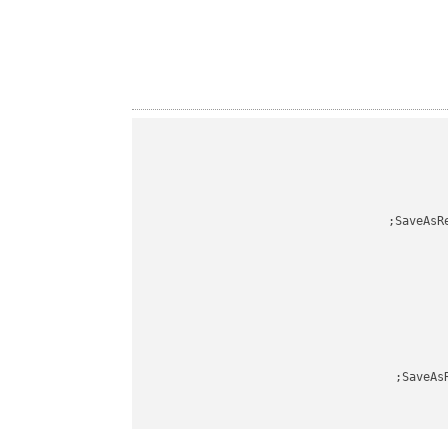
SaveAsR
SaveAs