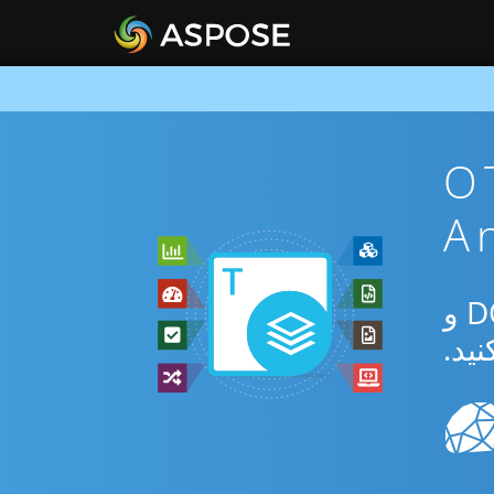
ان OTT To
از برنامه رایگان آنلاین یا Android SDK برای تبدیل بین OTT و DOT و