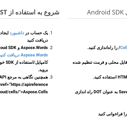
شروع به استفاده از Aspose.Total REST برای OTT to DOT کنید
یک حساب در
داشبورد
دریافت کنید
Cel
Aspose.Words و Aspose.Cells Cloud SDK برای کد منبع Android را از
Aspose.Words دریافت کنید مخازن GitHub
 فایل محلی و فرمت تنظیم شده
کامپایل/استفاده از SDK خودتان یا برای گزینه های دانلود جایگزین به
بروید.
همچنین نگاهی به مرجع API مبتنی بر Swagger برای
href=“https://apireference بیندازید. برای اطلاعات بیشتر دربار
را از CellsAPI با SaveFormat به عنوان DOT راه اندازی
.aspose.cloud/cells/">Aspose.Cells ر
ا فراخوانی کنید