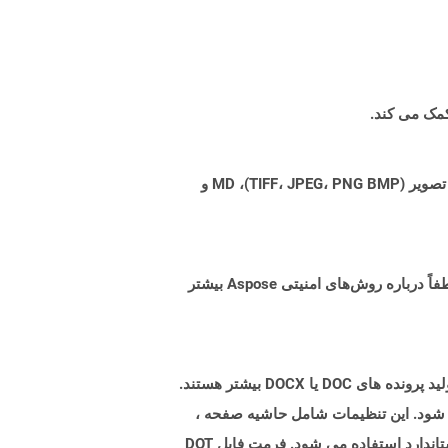
Aspose.Total Cloud می تواند فرمت های فایل را از هر خانواده محصول به هر خانواده محصول دیگری به PDF، DOCX، XPS، تصویر (TIFF، JPEG، PNG BMP)، MD و
البته! Aspose Cloud از سرورهای ابری آمازون EC2 استفاده می کند که امنیت و انعطاف پذیری سرویس را تضمین می کند. لطفاً درباره روش‌های امنیتی Aspose بیشتر
پرونده هایی با برنامه افزودنی .dot پرونده های الگوی ایجاد شده توسط Microsoft Word برای تنظیمات از پیش فرمت برای تولید پرونده های DOC یا DOCX بیشتر هستند.
ال شود. این تنظیمات شامل حاشیه صفحه ،
مرزها ، هدرها ، پاورقی ها و سایر تنظیمات صفحه است. چنین الگوهایی در اسناد رسمی مانند نامه های شرکت و فرم های استاندارد استفاده می شود. فرمت فایل DOT