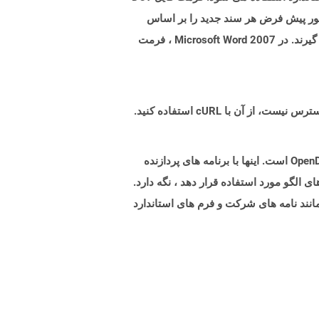
Microsof و قبل از آن است ، اما توسط نسخه های بالاتر نیز پشتیبانی می شود. Microsoft Word به طور پیش فرض هر سند جدید را بر اساس
پرونده normal.dot باز می کند. در صورت اصلاح ، تمام پرونده های جدید ایجاد شده در تنظیمات مشابه از پرونده الگو قرار می گیرند. در Microsoft Word 2007 ، فرمت
پرونده هایی با پسوند OTT نشان دهنده اسناد الگوی تولید شده توسط برنامه های مطابق با فرمت استاندارد OpenDocument Oasis است. اینها با برنامه های پردازنده
این پرونده های الگو مورد استفاده قرار دهد ، نگه دارد.
نند نامه های شرکت و فرم های استاندارد