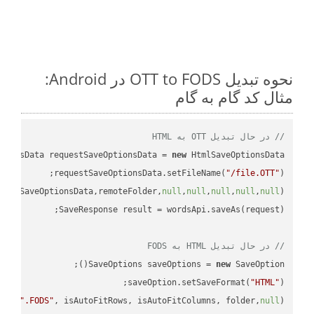
نحوه تبدیل OTT to FODS در Android:
مثال کد گام به گام
// در حال تبدیل OTT به HTML
tionsData requestSaveOptionsData = 
new
requestSaveOptionsData.setFileName(
"/file.OTT"
uestSaveOptionsData,remoteFolder,
null
,
null
,
null
,
null
,
null
// در حال تبدیل HTML به FODS
SaveOptions saveOptions = 
new
saveOption.setSaveFormat(
"HTML"
e + 
".FODS"
, isAutoFitRows, isAutoFitColumns, folder,
null
);
