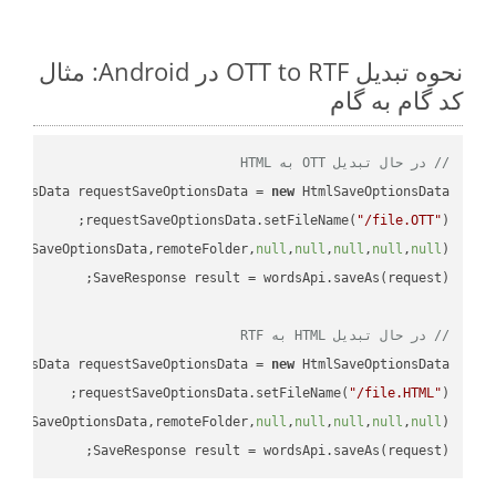
نحوه تبدیل OTT to RTF در Android: مثال
کد گام به گام
// در حال تبدیل OTT به HTML
tionsData requestSaveOptionsData = 
new
requestSaveOptionsData.setFileName(
"/file.OTT"
uestSaveOptionsData,remoteFolder,
null
,
null
,
null
,
null
,
null
// در حال تبدیل HTML به RTF
tionsData requestSaveOptionsData = 
new
requestSaveOptionsData.setFileName(
"/file.HTML"
uestSaveOptionsData,remoteFolder,
null
,
null
,
null
,
null
,
null
SaveResponse result = wordsApi.saveAs(request);
