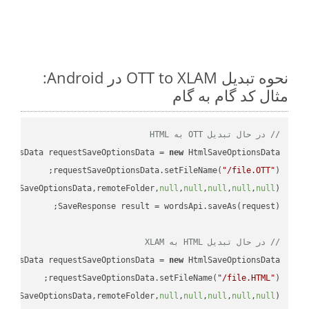
نحوه تبدیل OTT to XLAM در Android:
مثال کد گام به گام
// در حال تبدیل OTT به HTML
tionsData requestSaveOptionsData = 
new
requestSaveOptionsData.setFileName(
"/file.OTT"
uestSaveOptionsData,remoteFolder,
null
,
null
,
null
,
null
,
null
// در حال تبدیل HTML به XLAM
tionsData requestSaveOptionsData = 
new
requestSaveOptionsData.setFileName(
"/file.HTML"
uestSaveOptionsData,remoteFolder,
null
,
null
,
null
,
null
,
null