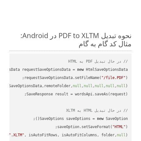
نحوه تبدیل PDF to XLTM در Android:
مثال کد گام به گام
// در حال تبدیل PDF به HTML
tionsData requestSaveOptionsData = 
new
requestSaveOptionsData.setFileName(
"/file.PDF"
uestSaveOptionsData,remoteFolder,
null
,
null
,
null
,
null
,
null
// در حال تبدیل HTML به XLTM
SaveOptions saveOptions = 
new
saveOption.setSaveFormat(
"HTML"
e + 
".XLTM"
, isAutoFitRows, isAutoFitColumns, folder,
null
);
