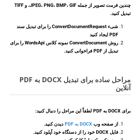
چندین فرمت تصویر از جمله JPEG، PNG، BMP، GIF، و TIFF
تبدیل کنید.
شیء
ConvertDocumentRequest
را برای تبدیل سند
PDF ایجاد کنید
روش
ConvertDocument
نمونه کلاس WordsApi را برای
تبدیل از PDF فراخوانی کنید.
مراحل ساده برای تبدیل DOCX به PDF
آنلاین
برای
DOCX به PDF
لطفاً این مراحل را دنبال کنید:
از صفحه وب
DOCX به PDF
دیدن کنید.
فایل DOCX خود را از دستگاه خود آپلود کنید.