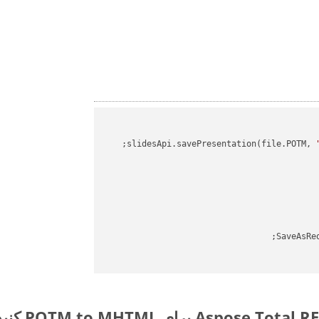
slidesApi.savePresentation(file.POTM, 
SaveAsRe