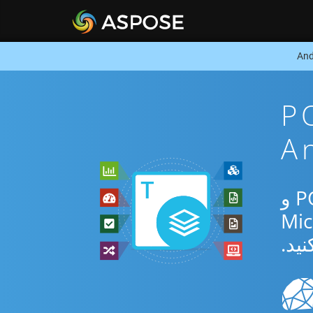
POTM To
از برنامه رایگان آنلاین یا Android SDK برای تبدیل بین POTM و
نید.