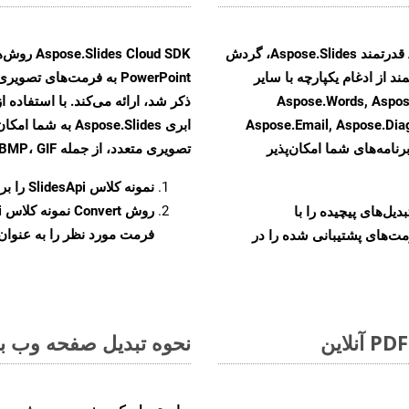
با تبدیل فایل‌های POTM به HTML با استفاده از API قدرتمند Aspose.Slides، گردش
ند از ادغام یکپارچه با سایر
Aspose.Words, Aspose.Cells, Aspo,
Aspose.Email, Aspose.Di
ابری spose.Slides
رنامه‌های شما امکان‌پذیر
تصویری متعدد، از جمله JPEG، PNG، BMP، GIF، و TIFF تبدیل کنید.
نمونه کلاس
SlidesApi
را برای ت
روش
Convert
و تبدیل‌های پیچیده را با
فرمت مورد نظر را به عنوان پ
مت‌های پشتیبانی شده را در
نحوه تبدیل صفحه وب به فر