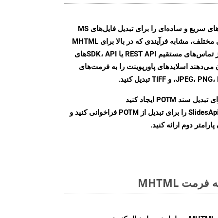
Aspose.Slides Cloud SDK روش‌های سریع و ساده‌ای را برای تبدیل فایل‌های MS
PowerPoint به فرمت‌های تصویری مختلف، مشابه فرآیندی که در بالا برای MHTML
ذکر شد، ارائه می‌کند. با استفاده از تماس‌های مستقیم REST API یا SDK، APIهای
A به شما امکان می‌دهند اسلایدهای پاورپوینت را به فرمت‌های
بدیل سند POTM ایجاد کنید
نمونه کلاس SlidesApi را برای تبدیل از POTM فراخوانی کنید و
ارامتر دوم ارائه کنید.
مت MHTML