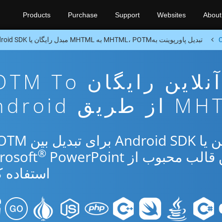
Products
Purchase
Support
Websites
About
C
تبدیل پاورپوینت بهMHTML، POTM به MHTML مبدل رایگان یا Android SDK
برنامه تبدیل آنلاین رایگان 
ریق Android
®
PowerPoint
استفاده ک