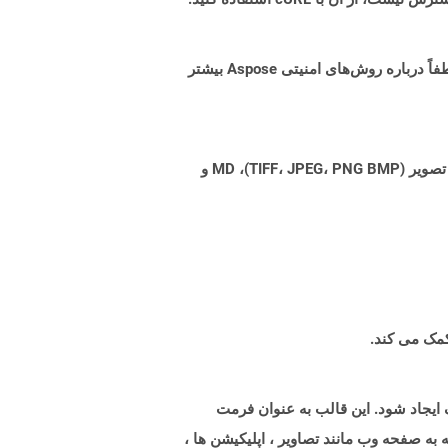
البته! Aspose Cloud از سرورهای ابری آمازون EC2 استفاده می کند که امنیت و انعطاف پذیری سرویس را تضمین می کند. لطفاً درباره روش‌های امنیتی Aspose بیشتر
Aspose.Total Cloud می تواند فرمت های فایل را از هر خانواده محصول به هر خانواده محصول دیگری به PDF، DOCX، XPS، تصویر (TIFF، JPEG، PNG BMP)، MD و
 مختلف ایجاد شود. این قالب به عنوان فرمت
ع شامل هر چیزی است که به صفحه وب مانند تصاویر ، اپلیکیشن ها ،