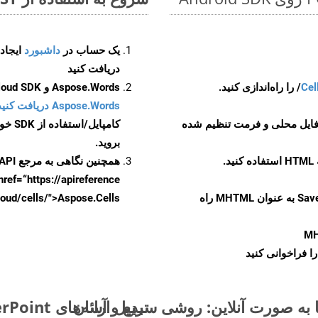
یک حساب در
داشبورد
دریافت کنید
Cel
Aspose.Words و Aspose.Cells Cloud SDK برای کد منبع Android را از
Aspose.Words دریافت کنید مخازن GitHub
 فایل محلی و فرمت تنظیم شده
کامپایل/استفاده از SDK خودتان یا برای گزینه های دانلود جایگزین به
بروید.
همچنین نگاهی به مرجع API مبتنی بر Swagger برای
href=“https://apireference بیندازید. برای اطلاعات بیشتر دربار
را از CellsAPI با SaveFormat به عنوان MHTML راه
.aspose.cloud/cells/">Aspose.Cells ر
M
ا فراخوانی کنید
تبدیل ارائه‌های MS PowerPoint از POTM به فرمت‌های تصویری - راهنمای گام به گام