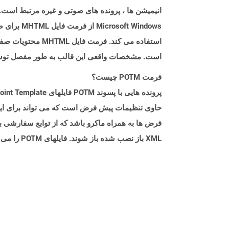
t Windows
است. مشخصات واقعی این قالب به طور مفصل توسط RFC 2557 شرح داده شده
فرمت POTM چیست؟
حاوی تنظیمات پیش فرض است که می تواند برای ایجاد
XML باز نصب شده باز شوند. فایلهای POTM را می توان در Microsoft PowerPoint برای ویرایش مانند سایر پرونده های پاورپوینت باز کرد.