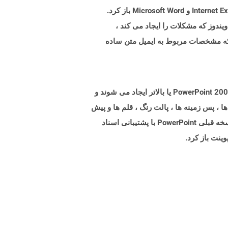
انیمیشن ها ، پرونده های صوتی و غیره مرتبط است. پرونده های MHTML را می توان در انواع برنامه های مختلف مانند Internet Explorer و Microsoft Word باز کرد.
رنامه در ویندوز که مشکلات را ایجاد می کند ،
 مشخصات تعریف شده در پیام/RFC822 را رمزگذاری می کند که مشخصات مربوط به ایمیل متن ساده
پرونده هایی با پسوند POTM فایلهای Microsoft PowerPoint Template با پشتیبانی از ماکروها هستند. پرونده های POTM با PowerPoint 2007 یا بالاتر ایجاد می شوند و
، پس زمینه ها ، پالت رنگ ، قلم ها و پیش
فرض ها به همراه ماکرو باشد که از توابع سفارشی برای انجام کار خاص تشکیل شده است. آنها همچنین ممکن است توسط نسخه قبلی PowerPoint با پشتیبانی اسناد