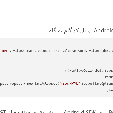
"HTML"
HtmlSaveOptionsData requ
requ
quest request = 
new
 SaveAsRequest(
"file.MHTML"
,requestSaveOption
Sa
شروع به استفاده از Aspose.Total REST برای POTM to MHTML کنید