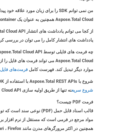
من نمی توانم SDK را برای زبان مورد علاقه خود پیدا کنم. باید چکار کنم؟
Aspose.Total Cloud همچنین به عنوان یک Docker Container در دسترس است. در صورتی که SDK مورد نیاز شما هنوز در دسترس نیست، از آن با cURL استفاده کنید.
از کجا می توانم یادداشت های انتشار Aspose.Total Cloud API را برای Android پیدا کنم؟
یادداشت های انتشار کامل را می توان در بررسی کر
چه فرمت های فایلی توسط Aspose.Total Cloud API پشتیبانی می شود؟
موارد دیگر تبدیل کند. فهرست کامل
فرمت‌های فایل 
شروع با Aspose.Total REST APIs با استفاده از Android SDK: راهنمای مبتدی
شروع سریع
نه تنها از طریق اولیه سازی Aspose.Total Cloud API راهنمایی می کند، بلکه به نصب کتابخانه های مورد نیاز نیز کمک می کند.
فرمت PDF چیست؟