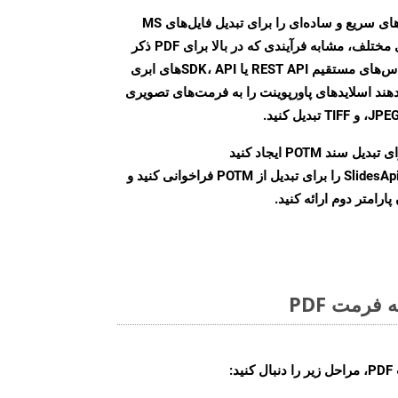
Aspose.Slides Cloud SDK روش‌های سریع و ساده‌ای را برای تبدیل فایل‌های MS
PowerPoint به فرمت‌های تصویری مختلف، مشابه فرآیندی که در بالا برای PDF ذکر
شد، ارائه می‌کند. با استفاده از تماس‌های مستقیم REST API یا SDK، APIهای ابری
امکان می‌دهند اسلایدهای پاورپوینت را به فرمت‌های تصویری
بدیل سند POTM ایجاد کنید
نمونه کلاس SlidesApi را برای تبدیل از POTM فراخوانی کنید و
ارامتر دوم ارائه کنید.
فرمت PDF
: