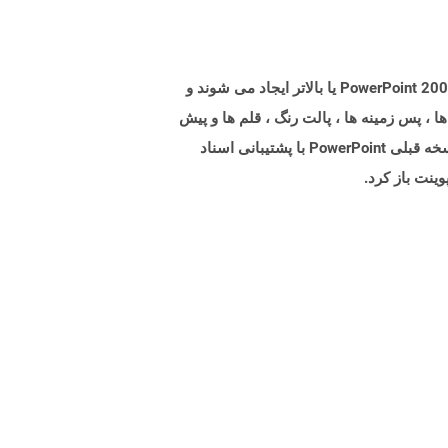
پرونده هایی با پسوند POTM فایلهای Microsoft PowerPoint Template با پشتیبانی از ماکروها هستند. پرونده های POTM با PowerPoint 2007 یا بالاتر ایجاد می شوند و
، پس زمینه ها ، پالت رنگ ، قلم ها و پیش
فرض ها به همراه ماکرو باشد که از توابع سفارشی برای انجام کار خاص تشکیل شده است. آنها همچنین ممکن است توسط نسخه قبلی PowerPoint با پشتیبانی اسناد