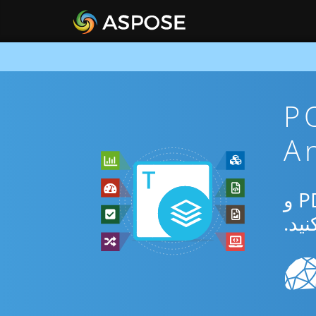
POTM To
از برنامه رایگان آنلاین یا Android SDK برای تبدیل بین POTM و PDF و