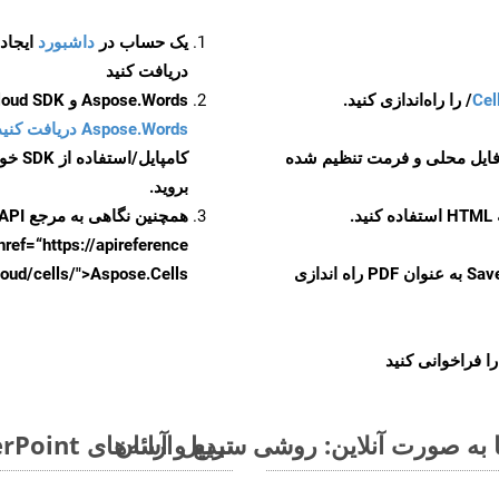
یک حساب در
داشبورد
دریافت کنید
Cel
Aspose.Words و Aspose.Cells Cloud SDK برای کد منبع Android را از
Aspose.Words دریافت کنید مخازن GitHub
 فایل محلی و فرمت تنظیم شده
کامپایل/استفاده از SDK خودتان یا برای گزینه های دانلود جایگزین به
بروید.
همچنین نگاهی به مرجع API مبتنی بر Swagger برای
href=“https://apireference بیندازید. برای اطلاعات بیشتر دربار
را از CellsAPI با SaveFormat به عنوان PDF راه اندازی
.aspose.cloud/cells/">Aspose.Cells ر
ا فراخوانی کنید
تبدیل ارائه‌های MS PowerPoint از POTM به فرمت‌های تصویری - راهنمای گام به گام