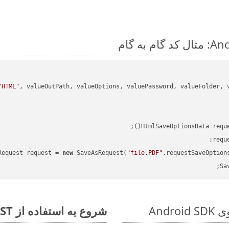
"HTML"
HtmlSaveOptionsData requ
requ
Request request = 
new
 SaveAsRequest(
"file.PDF"
,requestSaveOption
Sa
شروع به استفاده از Aspose.Total REST برای POTM to PDF کنید