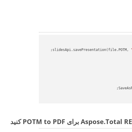
slidesApi.savePresentation(file.POTM, 
SaveAs