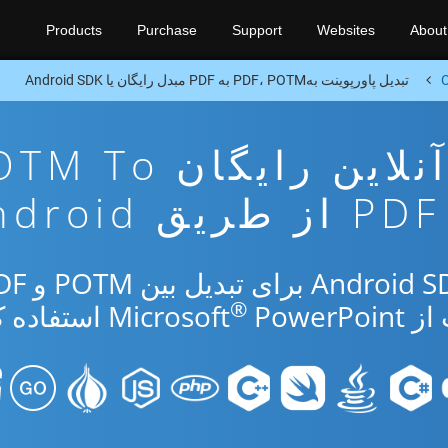
Products
Purchase
Support
Websites
About
C
تبدیل پاورپوینت بهPDF، POTM به PDF مبدل رایگان یا Android SDK
برنامه تبدیل آنلاین رایگان 
PDF از طریق Android
®
Micr
PowerPoint استفاده کنید.