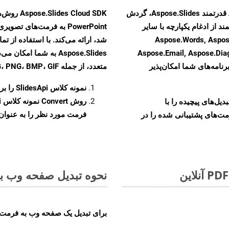
با تبدیل فایل‌های POTM به HTML با استفاده از API قدرتمند Aspose.Slides، گردش
ند از ادغام یکپارچه با سایر
Aspose.Words, Aspose.Cells, Aspo,
Aspose.Email, Aspose.Di
Aspose.Slides به شما 
رنامه‌های شما امکان‌پذیر
متعدد، از جمله JPEG، PNG، BMP، GIF، و TIFF تبدیل کنید.
نمونه کلاس
SlidesApi
را برای ت
روش
Convert
و تبدیل‌های پیچیده را با
فرمت مورد نظر را به عنوان پ
مت‌های پشتیبانی شده را در
نحوه تبدیل صفحه وب به 
برای تبدیل یک صفحه وب به فرمت PDF، مراحل زیر را دنبال کنید