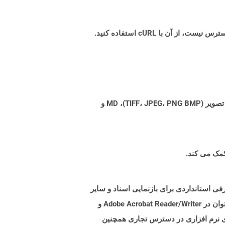
Aspose.Total Cloud می تواند فرمت های فایل را از هر خانواده محصول به هر خانواده محصول دیگری به PDF، DOCX، XPS، تصویر (TIFF، JPEG، PNG BMP)، MD و
. هدف از این قالب پرونده ، معرفی استانداردی برای بازنمایی اسناد و سایر
مواد مرجع در فرمی است که مستقل از نرم افزار برنامه ، سخت افزار و همچنین سیستم عامل باشد. پرونده های PDF را می توان در Adobe Acrobat Reader/Writer و
از کرد. بسیاری از سوئیت های نرم افزاری در دسترس تجاری همچنین