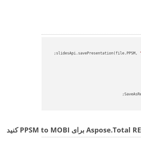
slidesApi.savePresentation(file.PPSM, 
SaveAsR