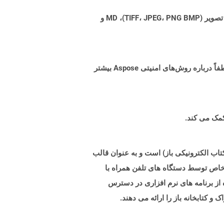
Aspose.Total Cloud می تواند فرمت های فایل را از هر خانواده محصول به هر خانواده محصول دیگری به PDF، DOCX، XPS، تصویر (TIFF، JPEG، PNG BMP)، MD و
البته! Aspose Cloud از سرورهای ابری آمازون EC2 استفاده می کند که امنیت و انعطاف پذیری سرویس را تضمین می کند. لطفاً درباره روش‌های امنیتی Aspose بیشتر
 های فایل الکترونیکی است. این قالب پیشرفتی برای فرمت OEB قدیمی (قالب کتاب الکترونیکی باز) است و به عنوان قالب
ن الکترونیکی مدرن به طور خاص توسط دستگاه های تلفن همراه با
دیگر مانند PDF ، EPUB و چندین قالب دیگر با استفاده از برنامه های نرم افزاری در دسترس