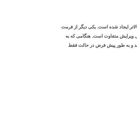
سوند PPSM نشان دهنده فرمت فایل نمایش اسلاید با قابلیت ماکرو است که با Microsoft PowerPoint 2007 یا بالاتر ایجاد شده است. یکی دیگر از فرمت
الب قابل ویرایش متفاوت است. هنگامی که به
سلاید نشان می دهد و به طور پیش فرض در حالت فقط