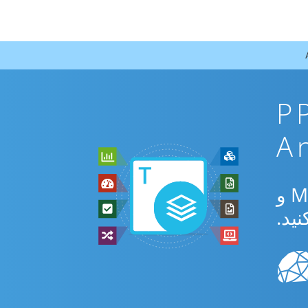
PPSM To
از برنامه رایگان آنلاین یا Android SDK برای تبدیل بین PPSM و MOBI و