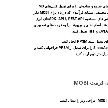
Aspose.Slides Cloud SDK روش‌های سریع و ساده‌ای را برای تبدیل فایل‌های MS
PowerPoint به فرمت‌های تصویری مختلف، مشابه فرآیندی که در بالا برای MOBI ذکر
شد، ارائه می‌کند. با استفاده از تماس‌های مستقیم REST API یا SDK، APIهای ابری
امکان می‌دهند اسلایدهای پاورپوینت را به فرمت‌های تصویری
بدیل سند PPSM ایجاد کنید
نمونه کلاس SlidesApi را برای تبدیل از PPSM فراخوانی کنید و
ارامتر دوم ارائه کنید.
رمت MOBI
: