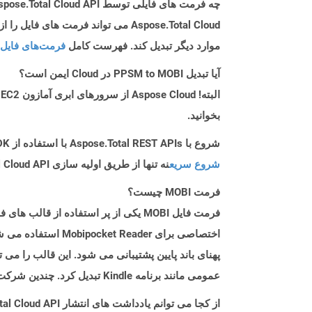
چه فرمت های فایلی توسط Aspose.Total Cloud API پشتیبانی می شود؟
موارد دیگر تبدیل کند. فهرست کامل
فرمت‌های فایل 
آیا تبدیل PPSM to MOBI در Cloud ایمن است؟
بخوانید.
شروع با Aspose.Total REST APIs با استفاده از Android SDK: راهنمای مبتدی
شروع سریع
نه تنها از طریق اولیه سازی Aspose.Total Cloud API راهنمایی می کند، بلکه به نصب کتابخانه های مورد نیاز نیز کمک می کند.
فرمت MOBI چیست؟
عمومی مانند برنامه Kindle تبدیل کرد. چندین شرکت وجود دارد که کتابهای رایگان MOBI مانند پروژه گوتنبرگ ، کتاب های خوراک و کتابخانه باز را ارائه می دهند.
از کجا می توانم یادداشت های انتشار Aspose.Total Cloud API را برای Android پیدا کنم؟