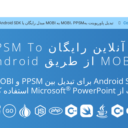
Co
تبدیل پاورپوینت بهMOBI، PPSM به MOBI مبدل رایگان یا Android SDK
برنامه تبدیل آنلاین رایگان 
از طریق Android
®
Micr
PowerPoint استفاده کنید.