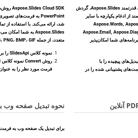
با تبدیل فایل‌های PPSM به HTML با استفاده از API قدرتمند Aspose.Slides، گردش
ند از ادغام یکپارچه با سایر
Aspose.Words, Aspose.Cells, Aspo,
Aspose.Email, Aspose.Di
Aspose.Slides به شما 
رنامه‌های شما امکان‌پذیر
متعدد، از جمله JPEG، PNG، BMP، GIF، و TIFF تبدیل کنید.
نمونه کلاس
SlidesApi
را برای ت
روش
Convert
و تبدیل‌های پیچیده را با
فرمت مورد نظر را به عنوان پ
مت‌های پشتیبانی شده را در
نحوه تبدیل صفحه وب به ف
برای تبدیل یک صفحه وب به فرمت MOBI، مراحل زیر را دنبال کنید