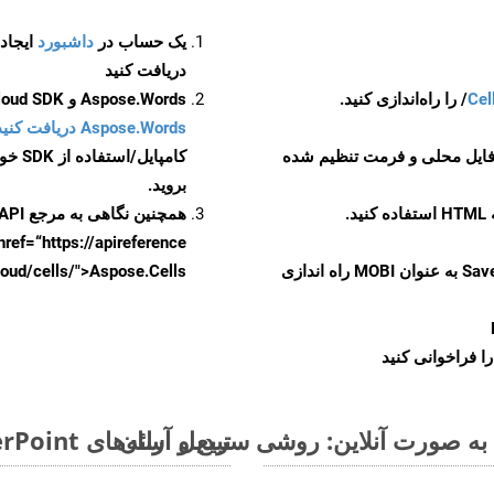
یک حساب در
داشبورد
دریافت کنید
Cel
Aspose.Words و Aspose.Cells Cloud SDK برای کد منبع Android را از
Aspose.Words دریافت کنید مخازن GitHub
 فایل محلی و فرمت تنظیم شده
کامپایل/استفاده از SDK خودتان یا برای گزینه های دانلود جایگزین به
بروید.
همچنین نگاهی به مرجع API مبتنی بر Swagger برای
href=“https://apireference بیندازید. برای اطلاعات بیشتر دربار
را از CellsAPI با SaveFormat به عنوان MOBI راه اندازی
.aspose.cloud/cells/">Aspose.Cells ر
ا فراخوانی کنید
تبدیل ارائه‌های MS PowerPoint از PPSM به فرمت‌های تصویری - راهنمای گام به گام