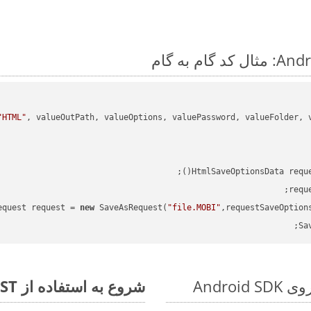
"HTML"
HtmlSaveOptionsData requ
requ
equest request = 
new
 SaveAsRequest(
"file.MOBI"
,requestSaveOption
Sa
شروع به استفاده از Aspose.Total REST برای PPSM to MOBI کنید