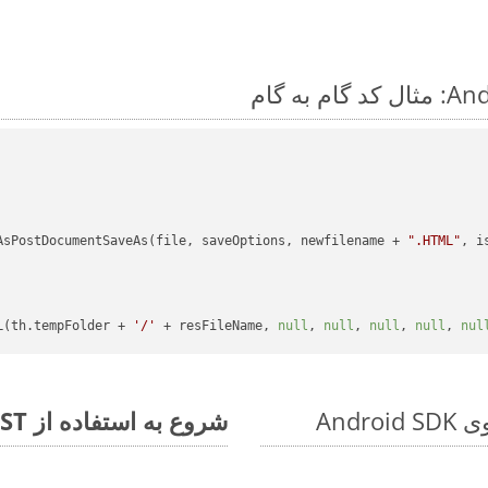
AsPostDocumentSaveAs(file, saveOptions, newfilename + 
".HTML"
, i
L(th.tempFolder + 
'/'
 + resFileName, 
null
, 
null
, 
null
, 
null
, 
nul
شروع به استفاده از Aspose.Total REST برای SXC to XSLFO کنید