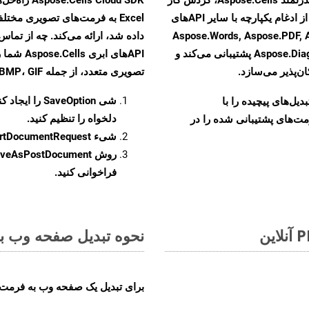
تبدیل اسناد خود را بهبود بخشید. این راهکار قدرتمند از ادغام یکپارچه با سایر APIهای
Aspose.Words, Aspose.PDF, Aspose.Ema,
Aspose.Diagram, Aspose.Tasks, Aspose.3D, Aspose.HTML پشتیبانی می‌کند و
APIهای اب
ن‌پذیر می‌سازد.
تصویری متعدد، از جمله JPEG، PNG، BMP، GIF، و TIFF تبدیل کنید
شی
SaveOption
را ایجاد کن
و تبدیل‌های پیچیده را با
دلخواه را تنظیم کنید.
مت‌های پشتیبانی شده را در
شیء
rtDocumentRequest
روش
veAsPostDocument
فراخوانی کنید.
نحوه تبدیل صفحه وب به فر
برای تبدیل یک صفحه وب به فرمت XSLFO، مراحل زیر را دنبال کنید