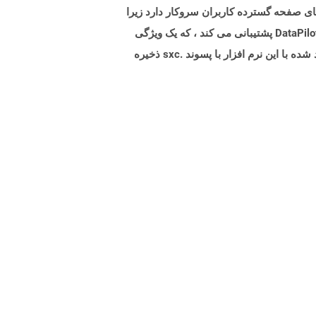
OpenOffi است. این فرمت به طور کلی با نیازهای صفحه گسترده کاربران سروکار دارد زیرا
این یک فرمت پرونده گسترده ای است که مبتنی بر XML است. قالب SXC از فرمول ها ، توابع ، ماکروها و نمودارها به همراه DataPilot پشتیبانی می کند ، که یک ویژگی
باورنکردنی است زیرا به طور خودکار شخصی می شود و خلاصه ای از داده های وارداتی خام را ارائه می دهد. پرونده های ایجاد شده با این نرم افزار با پسوند .sxc ذخیره