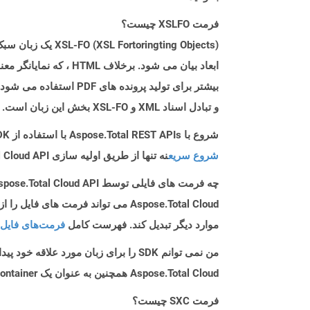
فرمت XSLFO چیست؟
و تبادل اسناد XML و XSL-FO بخش این زبان است. XSLT و XPath نیز بخش های دیگری از XSL هستند.
شروع با Aspose.Total REST APIs با استفاده از Android SDK: راهنمای مبتدی
شروع سریع
نه تنها از طریق اولیه سازی Aspose.Total Cloud API راهنمایی می کند، بلکه به نصب کتابخانه های مورد نیاز نیز کمک می کند.
چه فرمت های فایلی توسط Aspose.Total Cloud API پشتیبانی می شود؟
موارد دیگر تبدیل کند. فهرست کامل
فرمت‌های فایل 
من نمی توانم SDK را برای زبان مورد علاقه خود پیدا کنم. باید چکار کنم؟
Aspose.Total Cloud همچنین به عنوان یک Docker Container در دسترس است. در صورتی که SDK مورد نیاز شما هنوز در دسترس نیست، از آن با cURL استفاده کنید.
فرمت SXC چیست؟