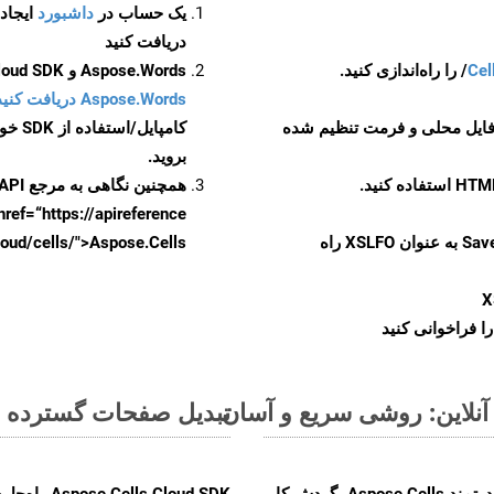
یک حساب در
داشبورد
دریافت کنید
Cel
Aspose.Words و Aspose.Cells Cloud SDK برای کد منبع Android را از
Aspose.Words دریافت کنید مخازن GitHub
 فایل محلی و فرمت تنظیم شده
کامپایل/استفاده از SDK خودتان یا برای گزینه های دانلود جایگزین به
بروید.
همچنین نگاهی به مرجع API مبتنی بر Swagger برای
href=“https://apireference بیندازید. برای اطلاعات بیشتر دربار
را از CellsAPI با SaveFormat به عنوان XSLFO راه
.aspose.cloud/cells/">Aspose.Cells ر
X
ا فراخوانی کنید
تبدیل صفحات گسترده MS Excel از SXC به فرمت‌های تصویری - راهنمای گام به گام
با تبدیل فایل‌های SXC به HTML با استفاده از API قدرتمند Aspose.Cells، گردش کار