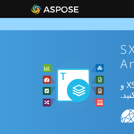
ان SXC To
از برنامه رایگان آنلاین یا Android SDK برای تبدیل بین SXC و XSLFO و