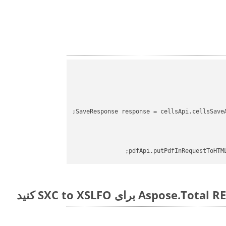
SaveResponse response = cellsApi.cellsSave
pdfApi.putPdfInRequestToHTM