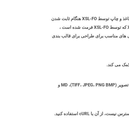
XSL-FO (XSL Fortoringting Objects) یک زبان سبک شیوه ای برای قالب بندی اسناد XML است. معناشناسی شکل محدود کاغذ و چاپ توسط XSL-FO هنگام ثابت شدن
ابعاد بیان می شود. برخلاف HTML ، که نمایانگر معناشناسی شکل بدون مرز یک پنجره مرورگر با ابعاد متغیر است. اسناد XML که توسط XSL-FO فرمت شده است ،
های PDF استفاده می شود. XSL (زبان شیوه ای گسترده) مجموعه ای از فن آوری های W3C با ویژگی های مناسب برای طراحی برای قالب بندی
Aspose.Total Cloud می تواند فرمت های فایل را از هر خانواده محصول به هر خانواده محصول دیگری به PDF، DOCX، XPS، تصویر (TIFF، JPEG، PNG BMP)، MD و