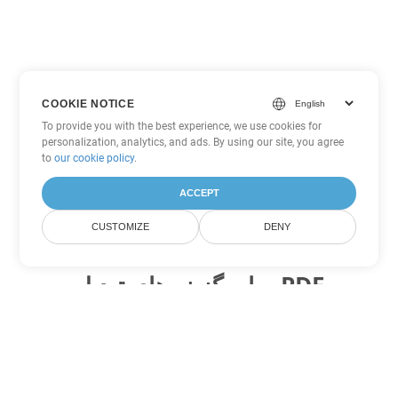
COOKIE NOTICE
To provide you with the best experience, we use cookies for
personalization, analytics, and ads. By using our site, you agree
to
our cookie policy
.
ACCEPT
CUSTOMIZE
DENY
سایر گزینه های تبدیل PDF
WEB را به DOC تبدیل کنید
DOC:
Microsoft Word Binary Format