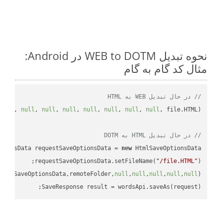
نحوه تبدیل WEB to DOTM در Android:
مثال کد گام به گام
// در حال تبدیل WEB به HTML
null
, 
null
, 
null
, 
null
, 
null
, 
null
, 
null
, 
null
// در حال تبدیل HTML به DOTM
tionsData requestSaveOptionsData = 
new
requestSaveOptionsData.setFileName(
"/file.HTML"
uestSaveOptionsData,remoteFolder,
null
,
null
,
null
,
null
,
null
SaveResponse result = wordsApi.saveAs(request);
