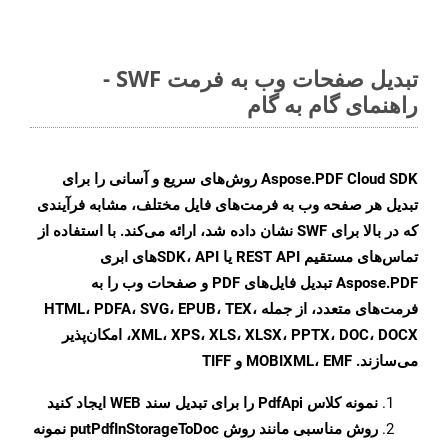
تبدیل صفحات وب به فرمت SWF -
راهنمای گام به گام
Aspose.PDF Cloud SDK روش‌های سریع و آسانی را برای
تبدیل هر صفحه وب به فرمت‌های فایل مختلف، مشابه فرآیندی
که در بالا برای SWF نشان داده شد، ارائه می‌کند. با استفاده از
تماس‌های مستقیم REST API یا SDK، API‌های ابری
Aspose.PDF تبدیل فایل‌های PDF و صفحات وب را به
فرمت‌های متعدد، از جمله HTML، PDFA، SVG، EPUB، TEX،
XML، XPS، XLS، XLSX، PPTX، DOC، DOCX، امکان‌پذیر
می‌سازند. MOBIXML، EMF و TIFF
نمونه کلاس
PdfApi
را برای تبدیل سند WEB ایجاد کنید
روش مناسبی مانند روش
putPdfInStorageToDoc
نمونه