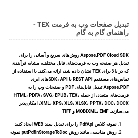
تبدیل صفحات وب به فرمت TEX -
راهنمای گام به گام
Aspose.PDF Cloud SDK روش‌های سریع و آسانی را برای
تبدیل هر صفحه وب به فرمت‌های فایل مختلف، مشابه فرآیندی
که در بالا برای TEX نشان داده شد، ارائه می‌کند. با استفاده از
تماس‌های مستقیم REST API یا SDK، API‌های ابری
Aspose.PDF تبدیل فایل‌های PDF و صفحات وب را به
فرمت‌های متعدد، از جمله HTML، PDFA، SVG، EPUB، TEX،
XML، XPS، XLS، XLSX، PPTX، DOC، DOCX، امکان‌پذیر
می‌سازند. MOBIXML، EMF و TIFF
نمونه کلاس
PdfApi
را برای تبدیل سند WEB ایجاد کنید
روش مناسبی مانند روش
putPdfInStorageToDoc
نمونه